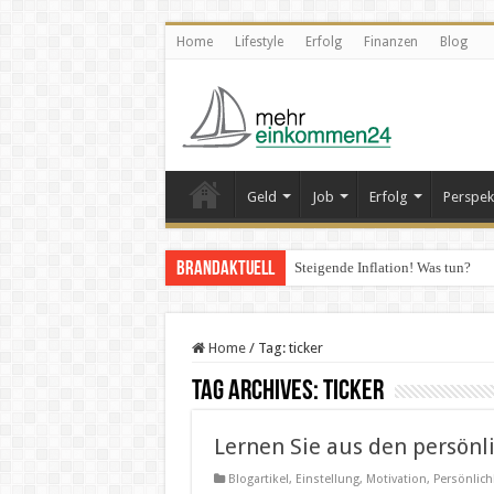
Home
Lifestyle
Erfolg
Finanzen
Blog
Geld
Job
Erfolg
Perspek
Brandaktuell
Steigende Inflation! Was tun?
Home
/
Tag:
ticker
Tag Archives:
ticker
Lernen Sie aus den persönl
Blogartikel
,
Einstellung
,
Motivation
,
Persönlich