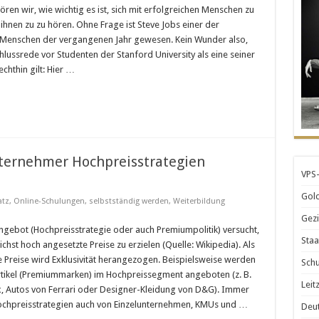
Sie
en wir, wie wichtig es ist, sich mit erfolgreichen Menschen zu
aus
ihnen zu zu hören. Ohne Frage ist Steve Jobs einer der
den
persönlichen
 Menschen der vergangenen Jahr gewesen. Kein Wunder also,
Erkenntnissen
lussrede vor Studenten der Stanford University als eine seiner
von
Steve
echthin gilt: Hier …
Jobs
ternehmer Hochpreisstrategien
VPS-
Gold
tz
,
Online-Schulungen
,
selbstständig werden
,
Weiterbildung
Gezi
ngebot (Hochpreisstrategie oder auch Premiumpolitik) versucht,
Staa
ichst hoch angesetzte Preise zu erzielen (Quelle: Wikipedia). Als
 Preise wird Exklusivität herangezogen. Beispielsweise werden
Schu
tikel (Premiummarken) im Hochpreissegment angeboten (z. B.
Leit
, Autos von Ferrari oder Designer-Kleidung von D&G). Immer
ochpreisstrategien auch von Einzelunternehmen, KMUs und …
Deut