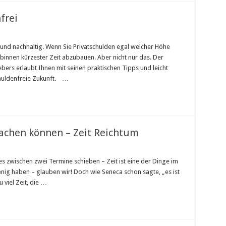
frei
ung:
l und nachhaltig. Wenn Sie Privatschulden egal welcher Höhe
binnen kürzester Zeit abzubauen. Aber nicht nur das. Der
ers erlaubt Ihnen mit seinen praktischen Tipps und leicht
huldenfreie Zukunft. …
machen können – Zeit Reichtum
s zwischen zwei Termine schieben – Zeit ist eine der Dinge im
h
nig haben – glauben wir! Doch wie Seneca schon sagte, „es ist
ers
ch
 viel Zeit, die …
chen
nnen
t
chtum