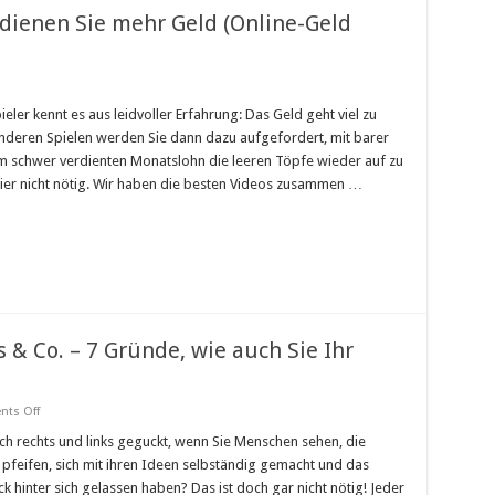
rdienen Sie mehr Geld (Online-Geld
y
spiel
ieler kennt es aus leidvoller Erfahrung: Das Geld geht viel zu
 anderen Spielen werden Sie dann dazu aufgefordert, mit barer
nen
 schwer verdienten Monatslohn die leeren Töpfe wieder auf zu
 hier nicht nötig. Wir haben die besten Videos zusammen …
e-
er”)
& Co. – 7 Gründe, wie auch Sie Ihr
on
ts Off
Existenzgründungszuschuss
&
h rechts und links geguckt, wenn Sie Menschen sehen, die
Co.
pfeifen, sich mit ihren Ideen selbständig gemacht und das
–
7
k hinter sich gelassen haben? Das ist doch gar nicht nötig! Jeder