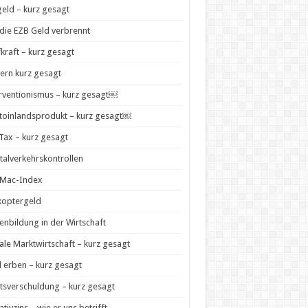
geld – kurz gesagt
die EZB Geld verbrennt
kraft – kurz gesagt
ern kurz gesagt
rventionismus – kurz gesagt￼
toinlandsprodukt – kurz gesagt￼
 Tax – kurz gesagt
talverkehrskontrollen
-Mac-Index
koptergeld
enbildung in der Wirtschaft
ale Marktwirtschaft – kurz gesagt
 erben – kurz gesagt
tsverschuldung – kurz gesagt
tivzins – wie er uns betrifft