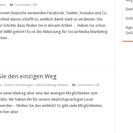
on
erke
Comments Off
Vier
Demo
Schritte,
llionen Deutsche verwenden Facebook, Twitter, Youtube und Co.
um
Gold
chteil davon schafft es, wirklich damit Geld zu verdienen. Die
auf
Facebook,
n Schritte dazu finden Sie in diesem Artikel … Haben Sie schon
Hype
Twitter
el SMM gehört? Es ist die Abkürzung für Social Media Marketing
und
Gef
Co.
schen …
erfolgreich
zu
werden
Sie den einzigen Weg
on
s
,
Online-Schulungen
,
selbstständig werden
Comments Off
Reich
werden?
hte einen Beitrag über eine der wenigen Möglichkeiten zum
Hier
edIn. Wir haben ihn für unsere deutschsprachigen Leser
finden
Sie
werden – Wollen Sie das wirklich? Es gibt viele Möglichkeiten,
den
en hier über …
einzigen
Weg