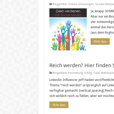
Blogartikel
,
Online-Schulungen
,
Soziale Netzw
Ja, knapp 30 Mi
Aber nur ein Bru
vier notwendige
einmal das Kürz
(aus dem Engli
Mehr dazu
Reich werden? Hier finden 
Blogartikel
,
Einstellung
,
Erfolg
,
Geld
,
Nebenjob
LinkedIn Influencer Jeff Haden veröffentlic
Thema “reich werden” ursprünglich auf Link
verfügbar gemacht. [vertical_spacing] Reich 
sich wirklich reich zu fühlen, aber wir möcht
Mehr dazu