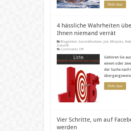
Mehr dazu
4 hässliche Wahrheiten über
Ihnen niemand verrät
Blogartikel
,
Geschäftsideen
,
Job
,
Minijobs
,
Neb
Zukunft
on
Comments Off
4
hässliche
Gehören Sie auc
Wahrheiten
einem oder zwei
über
Minijobs
der Suche nach 
und
übergangsweise 
die
eine
Alternative,
Mehr dazu
die
Ihnen
niemand
verrät
Vier Schritte, um auf Faceb
werden