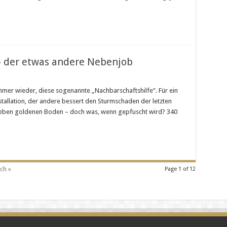
Gründe,
wie
auch
Sie
Ihr
eigener
Boss
sein
können
– der etwas andere Nebenjob
beit
mmer wieder, diese sogenannte „Nachbarschaftshilfe“. Für ein
stallation, der andere bessert den Sturmschaden der letzten
 eben goldenen Boden – doch was, wenn gepfuscht wird? 340
ch »
Page 1 of 12