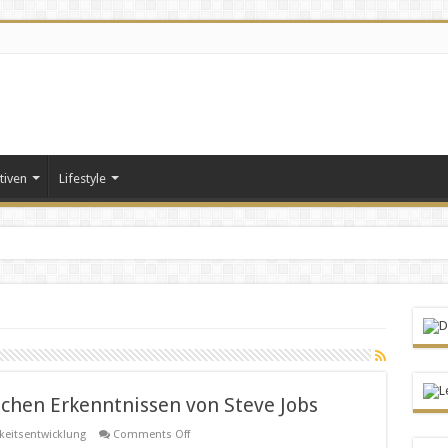
tiven
Lifestyle
ichen Erkenntnissen von Steve Jobs
on
keitsentwicklung
Comments Off
Lernen