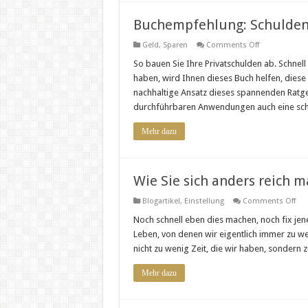
Buchempfehlung: Schulden
on
Geld
,
Sparen
Comments Off
Buchempfehl
Schuldenfrei
So bauen Sie Ihre Privatschulden ab. Schnel
haben, wird Ihnen dieses Buch helfen, diese 
nachhaltige Ansatz dieses spannenden Ratgeb
durchführbaren Anwendungen auch eine sc
Mehr dazu
Wie Sie sich anders reich 
on
Blogartikel
,
Einstellung
Comments Off
Wie
Sie
Noch schnell eben dies machen, noch fix jene
sic
Leben, von denen wir eigentlich immer zu we
and
rei
nicht zu wenig Zeit, die wir haben, sondern zu
ma
kö
–
Mehr dazu
Zei
Rei