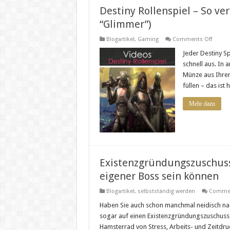
Destiny Rollenspiel – So ve
“Glimmer”)
on
Blogartikel
,
Gaming
Comments Off
Destin
Rollen
Jeder Destiny Sp
–
schnell aus. In
So
verdie
Münze aus Ihrem
Sie
füllen – das ist
mehr
Geld
(Onlin
Mehr dazu
Geld
“Glimm
Existenzgründungszuschuss 
eigener Boss sein können
Blogartikel
,
selbstständig werden
Commen
Haben Sie auch schon manchmal neidisch nac
sogar auf einen Existenzgründungszuschuss 
Hamsterrad von Stress, Arbeits- und Zeitdruc