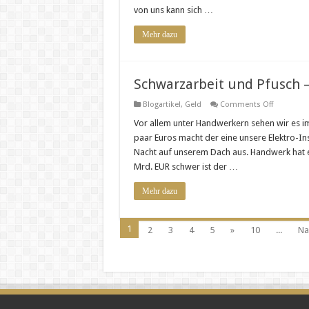
von uns kann sich …
Mehr dazu
Schwarzarbeit und Pfusch 
on
Blogartikel
,
Geld
Comments Off
Schwarzar
und
Vor allem unter Handwerkern sehen wir es i
Pfusch
paar Euros macht der eine unsere Elektro-In
–
der
Nacht auf unserem Dach aus. Handwerk hat
etwas
Mrd. EUR schwer ist der …
andere
Nebenjob
Mehr dazu
1
2
3
4
5
»
10
...
Na