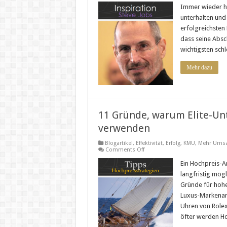
Immer wieder hör
unterhalten und 
erfolgreichsten
dass seine Absch
wichtigsten schl
Mehr dazu
11 Gründe, warum Elite-Un
verwenden
Blogartikel
,
Effektivität
,
Erfolg
,
KMU
,
Mehr Umsa
on
Comments Off
11
Gründe,
Ein Hochpreis-A
warum
langfristig mögl
Elite-
Unternehmer
Gründe für hohe
Hochpreisstrategien
Luxus-Markenar
verwenden
Uhren von Rolex
öfter werden H