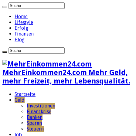
Home
Lifestyle
Erfolg
Finanzen
Blog
MehrEinkommen24.com Mehr Geld,
mehr Freizeit, mehr Lebensqualität.
Startseite
Geld
Investitionen
Finanzkrise
Banken
Sparen
Steuern
Job