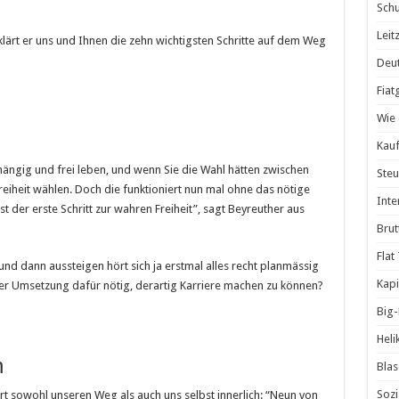
Schu
Leit
klärt er uns und Ihnen die zehn wichtigsten Schritte auf dem Weg
Deut
Fiat
Wie 
Kauf
ängig und frei leben, und wenn Sie die Wahl hätten zwischen
Steu
reiheit wählen. Doch die funktioniert nun mal ohne das nötige
Inte
 ist der erste Schritt zur wahren Freiheit”, sagt Beyreuther aus
Brut
Flat
und dann aussteigen hört sich ja erstmal alles recht planmässig
Kapi
 der Umsetzung dafür nötig, derartig Karriere machen zu können?
Big
Heli
n
Blas
Sozi
rt sowohl unseren Weg als auch uns selbst innerlich: “Neun von