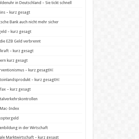
ldenuhr in Deutschland – Sie tickt schnell
zins – kurz gesagt
sche Bank auch nicht mehr sicher
geld – kurz gesagt
die EZB Geld verbrennt
kraft – kurz gesagt
ern kurz gesagt
rventionismus – kurz gesagt￼
toinlandsprodukt – kurz gesagt￼
 Tax – kurz gesagt
talverkehrskontrollen
-Mac-Index
koptergeld
enbildung in der Wirtschaft
ale Marktwirtschaft – kurz gesagt