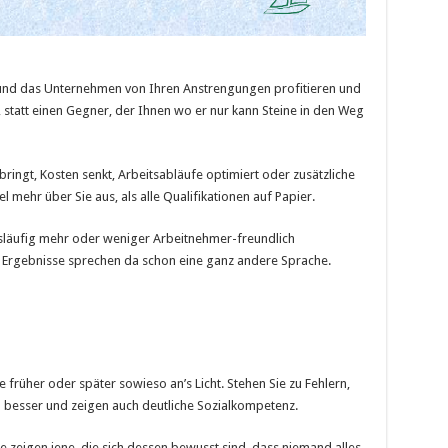
t und das Unternehmen von Ihren Anstrengungen profitieren und
statt einen Gegner, der Ihnen wo er nur kann Steine in den Weg
ngt, Kosten senkt, Arbeitsabläufe optimiert oder zusätzliche
l mehr über Sie aus, als alle Qualifikationen auf Papier.
läufig mehr oder weniger Arbeitnehmer-freundlich
e Ergebnisse sprechen da schon eine ganz andere Sprache.
rüher oder später sowieso an’s Licht. Stehen Sie zu Fehlern,
ch besser und zeigen auch deutliche Sozialkompetenz.
e zeigen jene, die sich dessen bewusst sind, dass niemand alles