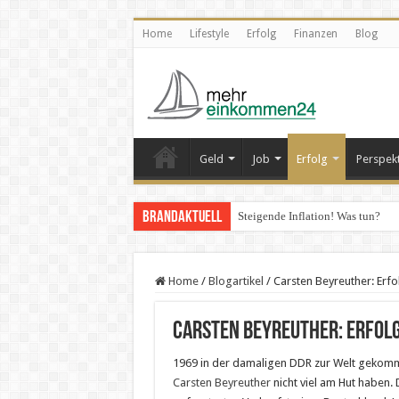
Home
Lifestyle
Erfolg
Finanzen
Blog
Geld
Job
Erfolg
Perspek
Brandaktuell
Steigende Inflation! Was tun?
Home
/
Blogartikel
/
Carsten Beyreuther: Erfol
Carsten Beyreuther: Erfolg
1969 in der damaligen DDR zur Welt gekomm
Carsten Beyreuther
nicht viel am Hut haben. 