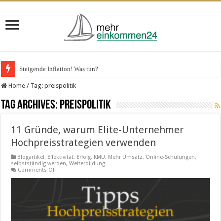
Steigende Inflation! Was tun?
Home
/
Tag:
preispolitik
Tag Archives:
preispolitik
11 Gründe, warum Elite-Unternehmer
Hochpreisstrategien verwenden
Blogartikel
,
Effektivität
,
Erfolg
,
KMU
,
Mehr Umsatz
,
Online-Schulungen
,
selbstständig werden
,
Weiterbildung
on
Comments Off
11
Gründe,
warum
Elite-
Unternehmer
Hochpreisstrategien
verwenden