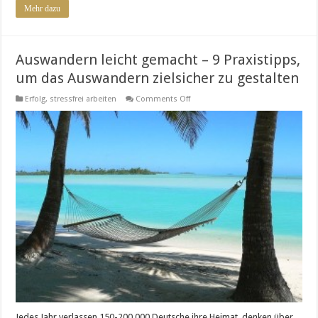
Mehr dazu
Auswandern leicht gemacht – 9 Praxistipps,
um das Auswandern zielsicher zu gestalten
on
Erfolg
,
stressfrei arbeiten
Comments Off
Auswandern
leicht
gemacht
–
9
Praxistipps,
um
das
Auswandern
zielsicher
zu
gestalten
Jedes Jahr verlassen 150-200.000 Deutsche ihre Heimat, denken über