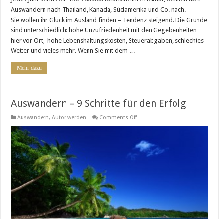
Auswandern nach Thailand, Kanada, Südamerika und Co. nach.
Sie wollen ihr Glück im Ausland finden – Tendenz steigend. Die Gründe
sind unterschiedlich: hohe Unzufriedenheit mit den Gegebenheiten
hier vor Ort, hohe Lebenshaltungskosten, Steuerabgaben, schlechtes
Wetter und vieles mehr. Wenn Sie mit dem …
Mehr dazu
Auswandern – 9 Schritte für den Erfolg
on
Auswandern
,
Autor werden
Comments Off
Auswandern
–
9
Schritte
für
den
Erfolg