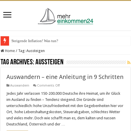
Steigende Inflation! Was tun?
Home
/
Tag:
Aussteigen
Tag Archives:
Aussteigen
Auswandern – eine Anleitung in 9 Schritten
on
Auswandern
Comments Off
Auswandern
–
Jedes Jahr verlassen 150-200.000 Deutsche ihre Heimat, um ihr Glück
eine
im Ausland zu finden – Tendenz steigend. Die Gründe sind
Anleitung
in
unterschiedlich: hohe Unzufriedenheit mit den Gegebenheiten hier vor
9
Ort, hohe Lebenshaltungskosten, Steuerabgaben, schlechtes Wetter
Schritten
und vieles mehr. Doch wie schafft man es, dem kalten und nassen
Deutschland, Österreich und der …