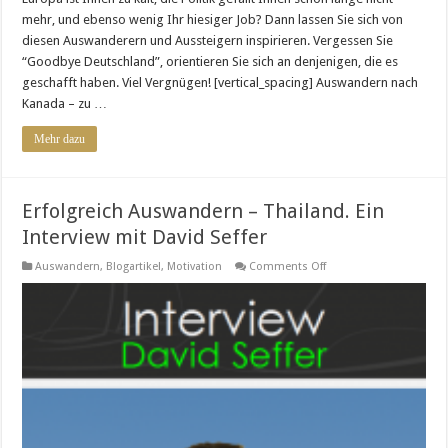
mehr, und ebenso wenig Ihr hiesiger Job? Dann lassen Sie sich von
diesen Auswanderern und Aussteigern inspirieren. Vergessen Sie
“Goodbye Deutschland”, orientieren Sie sich an denjenigen, die es
geschafft haben. Viel Vergnügen! [vertical_spacing] Auswandern nach
Kanada – zu …
Mehr dazu
Erfolgreich Auswandern – Thailand. Ein
Interview mit David Seffer
on
Auswandern
,
Blogartikel
,
Motivation
Comments Off
Erfolgreich
Auswandern
–
Thailand.
Ein
Interview
mit
David
Seffer