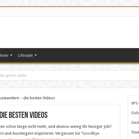
tiven
Lifestyle
s spricht dafür
Auswandern – die besten Videos
VPS-
Gold
ie besten Videos
Gezi
 Ihnen schon lange nicht mehr, und ebenso wenig Ihr hiesiger Job?
Staa
rn
und Aussteigern inspirieren. Vergessen Sie “
Goodbye