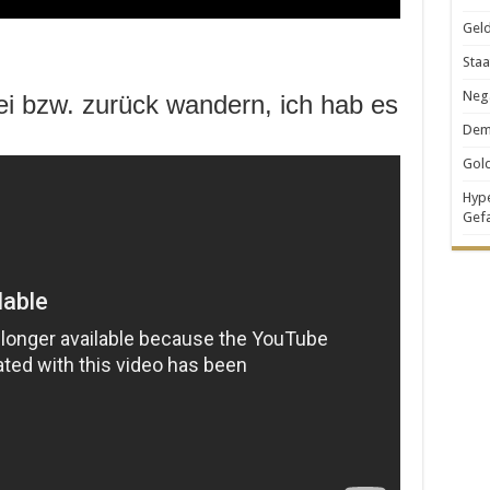
Geld
Staa
Nega
i bzw. zurück wandern, ich hab es
Demo
Gold
Hype
Gef