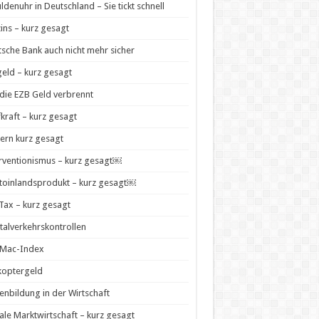
ldenuhr in Deutschland – Sie tickt schnell
zins – kurz gesagt
sche Bank auch nicht mehr sicher
geld – kurz gesagt
die EZB Geld verbrennt
kraft – kurz gesagt
ern kurz gesagt
rventionismus – kurz gesagt￼
toinlandsprodukt – kurz gesagt￼
 Tax – kurz gesagt
talverkehrskontrollen
-Mac-Index
koptergeld
enbildung in der Wirtschaft
ale Marktwirtschaft – kurz gesagt