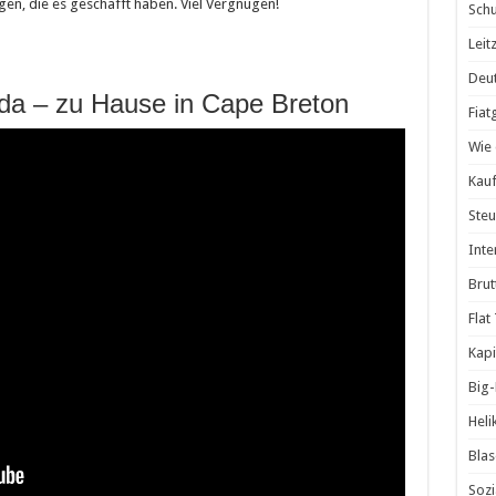
nigen, die es geschafft haben. Viel Vergnügen!
Schu
Leit
Deut
a – zu Hause in Cape Breton
Fiat
Wie 
Kauf
Steu
Inte
Brut
Flat
Kapi
Big
Heli
Blas
Sozi