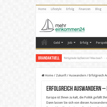
Home
Lifestyle
Erfolg
Finanzen
Blog
Geld
Job
Erfolg
Perspek
Brandaktuell
VPS-Hosting für Unternehmen – da
Home
/
Zukunft
/
Auswandern
/
Erfolgreich 
Erfolgreich Auswandern – d
Europa ist Ihnen zu kalt, die Politik gefällt
Dann lassen Sie sich von diesen
Auswandere