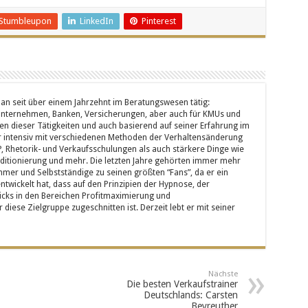
Stumbleupon
LinkedIn
Pinterest
an seit über einem Jahrzehnt im Beratungswesen tätig:
Unternehmen, Banken, Versicherungen, aber auch für KMUs und
n dieser Tätigkeiten und auch basierend auf seiner Erfahrung im
hr intensiv mit verschiedenen Methoden der Verhaltensänderung
P, Rhetorik- und Verkaufsschulungen als auch stärkere Dinge wie
ditionierung und mehr. Die letzten Jahre gehörten immer mehr
hmer und Selbstständige zu seinen größten “Fans”, da er ein
wickelt hat, dass auf den Prinzipien der Hypnose, der
icks in den Bereichen Profitmaximierung und
iese Zielgruppe zugeschnitten ist. Derzeit lebt er mit seiner
Nächste
Die besten Verkaufstrainer
Deutschlands: Carsten
Beyreuther