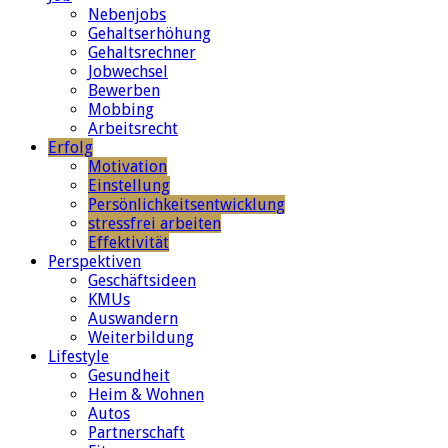
Nebenjobs
Gehaltserhöhung
Gehaltsrechner
Jobwechsel
Bewerben
Mobbing
Arbeitsrecht
Erfolg
Motivation
Einstellung
Persönlichkeitsentwicklung
stressfrei arbeiten
Effektivität
Perspektiven
Geschäftsideen
KMUs
Auswandern
Weiterbildung
Lifestyle
Gesundheit
Heim & Wohnen
Autos
Partnerschaft