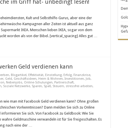
che im Griff hat- unbedingt lesen!
Demo
Gold
eheimdiensten, Kult und Selbsthilfe-Gurus, aber eine der
 Gehirnwäsche-Kampagnen aller Zeiten ist aktuell aus ganz
Hype
sche
Supermarkt IKEA. Menschen lieben IKEA, sogar von dem
Gef
kt worden als von der Bibel. [vertical_spacing] Alles gut …
t
werken Geld verdienen kann
erben
,
Blogartikel
,
Effektivität
,
Einstellung
,
Erfolg
,
Finanzkrise
,
ner
,
Geld
,
Geschäftsideen
,
Heim & Wohnen
,
Investitionen
,
Job
,
ion
,
Nebenjobs
,
Online-Schulungen
,
Partnerschaft
,
n
,
Soziale Netzwerke
,
Sparen
,
Spaß
,
Steuern
,
stressfrei arbeiten
,
en wie man mit Facebook Geld verdienen kann? Ohne großen
hnischen Vorkenntnissen? Dann melden Sie sich zu Online
 informieren Sie sich. Von Facebook zu Geldbook: Wie Sie
e wahre Geldmaschine verwandeln ist für Sie freigeschalten. Es
ung nach eine der …