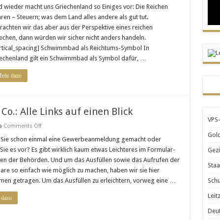
 wieder macht uns Griechenland so Einiges vor: Die Reichen
ren – Steuern; was dem Land alles andere als gut tut.
ang
rachten wir das aber aus der Perspektive eines reichen
echen, dann würden wir sicher nicht anders handeln.
rtical_spacing] Schwimmbad als Reichtums-Symbol In
echenland gilt ein Schwimmbad als Symbol dafür, …
ehr dazu
.: Alle Links auf einen Blick
VPS-
on
Comments Off
Gewerbeanmeldung
Gold
Köln
Sie schon einmal eine Gewerbeanmeldung gemacht oder
&
Sie es vor? Es gibt wirklich kaum etwas Leichteres im Formular-
Gezi
Co.:
Alle
ten der Behörden. Und um das Ausfüllen sowie das Aufrufen der
Links
Staa
are so einfach wie möglich zu machen, haben wir sie hier
auf
einen
en getragen. Um das Ausfüllen zu erleichtern, vorweg eine …
Schu
Blick
Leit
 dazu
Deut