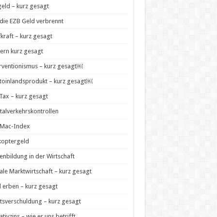
geld – kurz gesagt
die EZB Geld verbrennt
kraft – kurz gesagt
ern kurz gesagt
rventionismus – kurz gesagt￼
toinlandsprodukt – kurz gesagt￼
 Tax – kurz gesagt
talverkehrskontrollen
-Mac-Index
koptergeld
enbildung in der Wirtschaft
ale Marktwirtschaft – kurz gesagt
 erben – kurz gesagt
tsverschuldung – kurz gesagt
tivzins – wie er uns betrifft