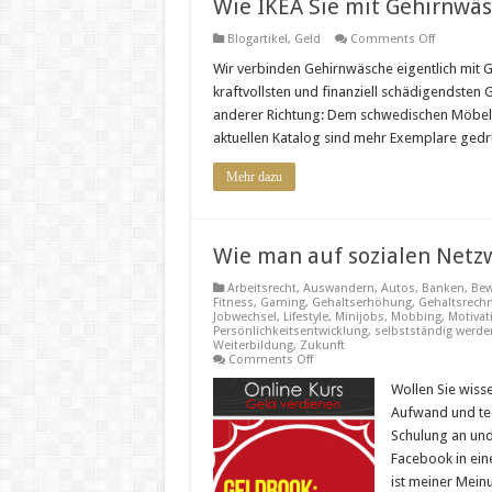
Wie IKEA Sie mit Gehirnwäs
on
Blogartikel
,
Geld
Comments Off
Wie
IKEA
Wir verbinden Gehirnwäsche eigentlich mit G
Sie
kraftvollsten und finanziell schädigendsten
mit
Gehirnwä
anderer Richtung: Dem schwedischen Möbel 
im
aktuellen Katalog sind mehr Exemplare gedruc
Griff
hat-
unbeding
Mehr dazu
lesen!
Wie man auf sozialen Netz
Arbeitsrecht
,
Auswandern
,
Autos
,
Banken
,
Bew
Fitness
,
Gaming
,
Gehaltserhöhung
,
Gehaltsrech
Jobwechsel
,
Lifestyle
,
Minijobs
,
Mobbing
,
Motivat
Persönlichkeitsentwicklung
,
selbstständig werde
Weiterbildung
,
Zukunft
on
Comments Off
Wie
man
Wollen Sie wiss
auf
Aufwand und tec
sozialen
Netzwerken
Schulung an und
Geld
Facebook in ein
verdienen
kann
ist meiner Mein