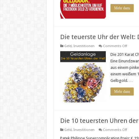
Mehr dazu
Die teuerste Uhr der Welt:
on
Geld
,
Investitionen
Comments Off
Die
teuerst
Die 201 Karat Ch
Uhr
Eine Einundzwanz
der
Welt:
aus einem pinke
Die
einem weißem 11
201
Karat
Gelbgold. …
Chopar
Mehr dazu
Die 10 teuersten Uhren der
on
Geld
,
Investitionen
Comments Off
Die
10
Patek Philippe Supercomplication Preis: € 1