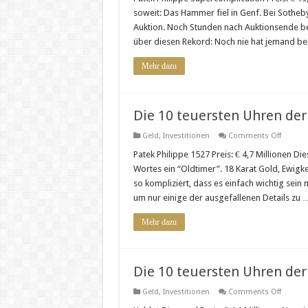
teuerst
soweit: Das Hammer fiel in Genf. Bei Sotheby
Uhren
der
Auktion. Noch Stunden nach Auktionsende ber
Welt
über diesen Rekord: Noch nie hat jemand bei 
…
2/10
Mehr dazu
Die 10 teuersten Uhren der
on
Geld
,
Investitionen
Comments Off
Die
10
Patek Philippe 1527 Preis: € 4,7 Millionen Di
teuerst
Wortes ein “Oldtimer”. 18 Karat Gold, Ewigke
Uhren
der
so kompliziert, dass es einfach wichtig sein
Welt
um nur einige der ausgefallenen Details zu 
…
3/10
Mehr dazu
Die 10 teuersten Uhren der
on
Geld
,
Investitionen
Comments Off
Die