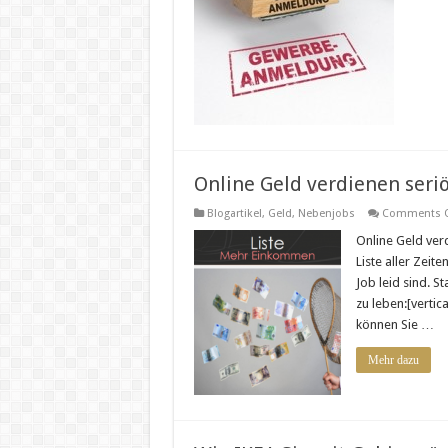
Online Geld verdienen seriö
Blogartikel
,
Geld
,
Nebenjobs
Comments O
Online Geld verd
Liste aller Zeite
Job leid sind. S
zu leben:[vertic
können Sie …
Mehr dazu