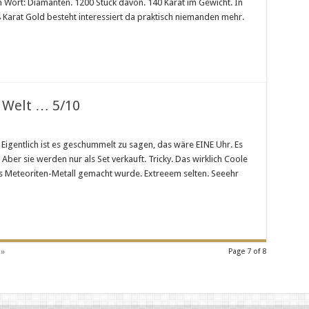
n Wort: Diamanten. 1200 Stück davon. 140 Karat im Gewicht. In
en
8 Karat Gold besteht interessiert da praktisch niemanden mehr.
 Welt … 5/10
n Eigentlich ist es geschummelt zu sagen, das wäre EINE Uhr. Es
en
 Aber sie werden nur als Set verkauft. Tricky. Das wirklich Coole
aus Meteoriten-Metall gemacht wurde. Extreeem selten. Seeehr
»
Page 7 of 8