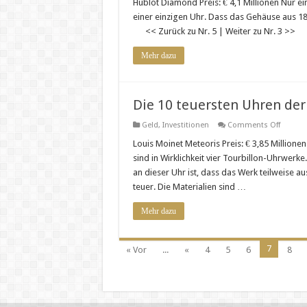
10
Hublot Diamond Preis: € 4,1 Millionen Nur ei
teuerst
einer einzigen Uhr. Dass das Gehäuse aus 1
Uhren
der
<< Zurück zu Nr. 5 | Weiter zu Nr. 3 >>
Welt
…
4/10
Mehr dazu
Die 10 teuersten Uhren der
on
Geld
,
Investitionen
Comments Off
Die
10
Louis Moinet Meteoris Preis: € 3,85 Millione
teuerst
sind in Wirklichkeit vier Tourbillon-Uhrwerke.
Uhren
der
an dieser Uhr ist, dass das Werk teilweise 
Welt
teuer. Die Materialien sind …
…
5/10
Mehr dazu
7
« Vor
...
«
4
5
6
8