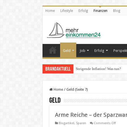
Home
Lifestyle
Erfolg
Finanzen
Blog
Geld
Job
Erfolg
Perspek
Brandaktuell
Steigende Inflation! Was tun?
Home
/
Geld (Seite 7)
Geld
Arme Reiche – der Sparzwa
on
Blogartikel
,
Sparen
Comments Off
Arme