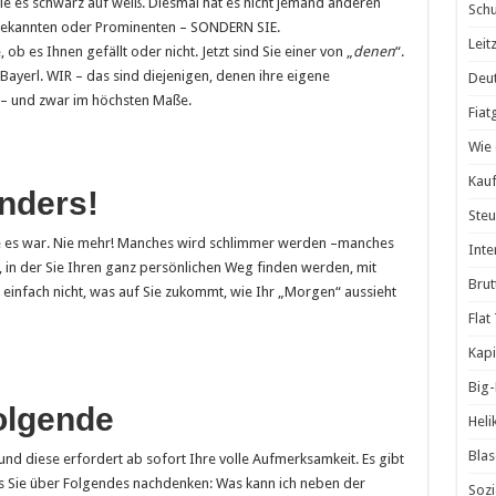
Sie es schwarz auf weiß. Diesmal hat es nicht jemand anderen
Schu
n Bekannten oder Prominenten – SONDERN SIE.
Leit
ob es Ihnen gefällt oder nicht. Jetzt sind Sie einer von „
denen
“.
 Bayerl. WIR – das sind diejenigen, denen ihre eigene
Deut
t – und zwar im höchsten Maße.
Fiat
Wie 
Kauf
anders!
Steu
ie es war. Nie mehr! Manches wird schlimmer werden –manches
Inte
t, in der Sie Ihren ganz persönlichen Weg finden werden, mit
Brut
einfach nicht, was auf Sie zukommt, wie Ihr „Morgen“ aussieht
Flat
Kapi
Big
folgende
Heli
Blas
und diese erfordert ab sofort Ihre volle Aufmerksamkeit. Es gibt
ss Sie über Folgendes nachdenken: Was kann ich neben der
Sozi