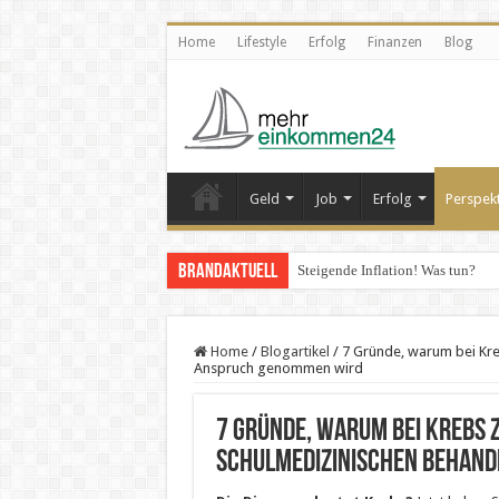
Home
Lifestyle
Erfolg
Finanzen
Blog
Geld
Job
Erfolg
Perspek
Brandaktuell
Steigende Inflation! Was tun?
Home
/
Blogartikel
/
7 Gründe, warum bei Kre
Anspruch genommen wird
7 Gründe, warum bei Krebs 
schulmedizinischen Behand