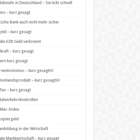
ldenuhr in Deutschland – Sie tickt schnell
zins – kurz gesagt
sche Bank auch nicht mehr sicher
geld – kurz gesagt
die EZB Geld verbrennt
kraft – kurz gesagt
ern kurz gesagt
rventionismus – kurz gesagt￼
toinlandsprodukt – kurz gesagt￼
 Tax – kurz gesagt
talverkehrskontrollen
-Mac-Index
koptergeld
enbildung in der Wirtschaft
ale Marktwirtschaft – kurz gesagt