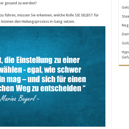
eder gesund zu werden?
Geld
 zu führen, müssen Sie erkennen, welche Rolle SIE SELBST für
Staa
st können den Heilungsprozess in Gang setzen.
Nega
Demo
Gold
Hype
Gef