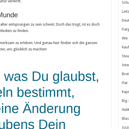
für verlernt.
Schu
Leit
 Munde
Deut
alter entsprungen zu sein scheint. Doch das trügt, ist es doch
Fiat
 Medien zu finden.
Wie 
fmerksam zu erleben. Und genau hier finden sich die ganzen
Kauf
zen, uns glücklich zu machen!
Steu
Inte
Brut
Flat
Kapi
Big
Heli
Blas
Sozi