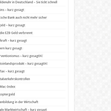
ldenuhr in Deutschland – Sie tickt schnell
zins – kurz gesagt
sche Bank auch nicht mehr sicher
geld – kurz gesagt
die EZB Geld verbrennt
kraft – kurz gesagt
ern kurz gesagt
rventionismus – kurz gesagt￼
toinlandsprodukt – kurz gesagt￼
 Tax – kurz gesagt
talverkehrskontrollen
-Mac-Index
koptergeld
enbildung in der Wirtschaft
ale Marktwirtschaft – kurz gesagt