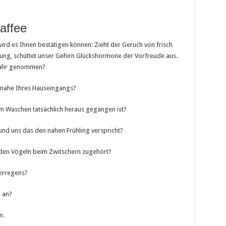
affee
rd es Ihnen bestätigen können: Zieht der Geruch von frisch
g, schüttet unser Gehirn Glückshormone der Vorfreude aus.
 wahr genommen?
z nahe Ihres Hauseingangs?
m Waschen tatsächlich heraus gegangen ist?
nd uns das den nahen Frühling verspricht?
den Vögeln beim Zwitschern zugehört?
erregens?
 an?
n.