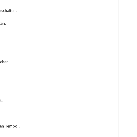
schalten.
ken.
sehen.
t.
sen Tempo).