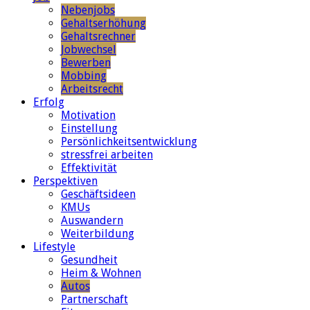
Nebenjobs
Gehaltserhöhung
Gehaltsrechner
Jobwechsel
Bewerben
Mobbing
Arbeitsrecht
Erfolg
Motivation
Einstellung
Persönlichkeitsentwicklung
stressfrei arbeiten
Effektivität
Perspektiven
Geschäftsideen
KMUs
Auswandern
Weiterbildung
Lifestyle
Gesundheit
Heim & Wohnen
Autos
Partnerschaft