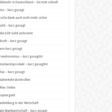
ldenuhr in Deutschland – Sie tickt schnell
zins – kurz gesagt
sche Bank auch nicht mehr sicher
geld – kurz gesagt
die EZB Geld verbrennt
kraft – kurz gesagt
ern kurz gesagt
rventionismus – kurz gesagt￼
toinlandsprodukt – kurz gesagt￼
 Tax – kurz gesagt
talverkehrskontrollen
-Mac-Index
koptergeld
enbildung in der Wirtschaft
ale Marktwirtschaft – kurz gesagt