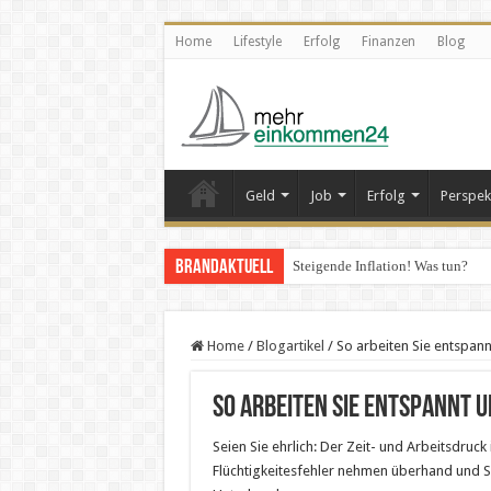
Home
Lifestyle
Erfolg
Finanzen
Blog
Geld
Job
Erfolg
Perspek
Brandaktuell
Steigende Inflation! Was tun?
Home
/
Blogartikel
/
So arbeiten Sie entspann
So arbeiten Sie entspannt 
Seien Sie ehrlich: Der Zeit- und Arbeitsdruck
Flüchtigkeitesfehler nehmen überhand und S