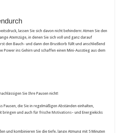
endurch
beitsdruck, lassen Sie sich davon nicht behindern: Atmen Sie den
 lange Atemzüge, in denen Sie sich voll und ganz darauf
rst den Bauch- und dann den Brustkorb füllt und anschließend
he Power ins Gehirn und schaffen einen Mini-Ausstieg aus dem
nachlässigen Sie Ihre Pausen nicht!
s Pausen, die Sie in regelmäßigen Abständen einhalten,
it bringen und auch für frische
Motivations
– und Energiekicks
ußen und kombinieren Sie die tiefe, lange Atmung mit 5 Minuten