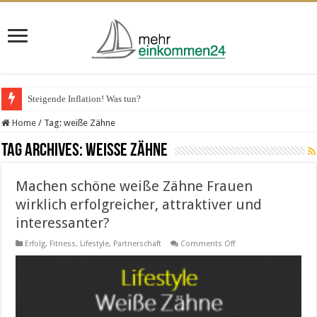
Steigende Inflation! Was tun?
Home
/
Tag:
weiße Zähne
Tag Archives:
weiße Zähne
Machen schöne weiße Zähne Frauen
wirklich erfolgreicher, attraktiver und
interessanter?
on
Erfolg
,
Fitness
,
Lifestyle
,
Partnerschaft
Comments Off
Machen
schöne
weiße
Zähne
Frauen
wirklich
erfolgreicher,
attraktiver