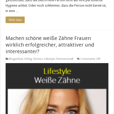
geschlossen, dass die betroffene Person nicht auf ihre persönliche
Hygiene achtet. Oder noch schlimmer, dass die Person nicht bereit ist,
in eine …
Mehr dazu
Machen schöne weiße Zähne Frauen
wirklich erfolgreicher, attraktiver und
interessanter?
on
Blogartikel
,
Erfolg
,
Fitness
,
Lifestyle
,
Partnerschaft
Comments Off
Machen
schöne
weiße
Zähne
Frauen
wirklich
erfolgreich
attraktiver
und
interessan