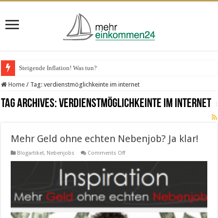
Steigende Inflation! Was tun?
Home
/
Tag:
verdienstmöglichkeinte im internet
Tag Archives:
verdienstmöglichkeinte im internet
Mehr Geld ohne echten Nebenjob? Ja klar!
on
Blogartikel
,
Nebenjobs
Comments Off
Mehr
Geld
ohne
echten
Nebenjob?
Ja
klar!