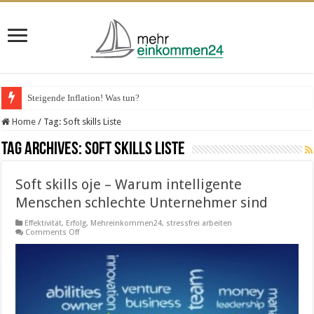
Steigende Inflation! Was tun?
Home
/
Tag:
Soft skills Liste
Tag Archives:
Soft skills Liste
Soft skills oje – Warum intelligente
Menschen schlechte Unternehmer sind
Effektivität
,
Erfolg
,
Mehreinkommen24
,
stressfrei arbeiten
on
Comments Off
Soft
skills
oje
–
Warum
intelligente
Menschen
schlechte
Unternehmer