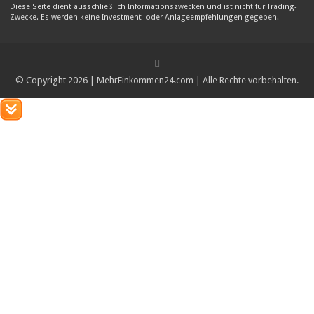
Diese Seite dient ausschließlich Informationszwecken und ist nicht für Trading-
Zwecke. Es werden keine Investment- oder Anlageempfehlungen gegeben.
© Copyright 2026 | MehrEinkommen24.com | Alle Rechte vorbehalten.