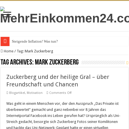
Steigende Inflation! Was tun?
VPS-Hosting für Unternehmen – das spricht dafür
Home
/
Tag:
Mark Zuckerberg
Gold kaufen 2022
Tag Archives:
Mark Zuckerberg
Gezinkte Finanzportale
Zuckerberg und der heilige Gral – über
Staatsanleihen erklärt
Freundschaft und Chancen
Schuldenuhr in Deutschland – Sie tickt schnell
on
Blogartikel
,
Motivation
Comments Off
Leitzins – kurz gesagt
Zuckerberg
und
Was geht in einem Menschen vor, der den Ausspruch „Das Private ist
der
Deutsche Bank auch nicht mehr sicher
heilige
überbewertet“ gemacht und ganz nebenbei vor 8 Jahren das
Gral
Fiatgeld – kurz gesagt
–
Internetportal Facebook ins Leben gerufen hat? Ursprünglich als Uni-
über
Streich gedacht, besorgte sich Zuckerberg Fotos seiner Komilitonen
Freundschaft
Wie die EZB Geld verbrennt
und
und hackte das Uni-Netzwerk: Geplant hatte er einen virtuellen