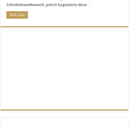
Chancen
Kaufkraft – kurz gesagt
Schönheitswettbewerb, jedoch begeisterte diese …
Mehr dazu