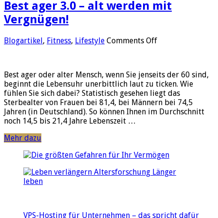
Best ager 3.0 – alt werden mit
Vergnügen!
on
Blogartikel
,
Fitness
,
Lifestyle
Comments Off
Best
ager
3.0
Best ager oder alter Mensch, wenn Sie jenseits der 60 sind,
–
beginnt die Lebensuhr unerbittlich laut zu ticken. Wie
alt
fühlen Sie sich dabei? Statistisch gesehen liegt das
werden
Sterbealter von Frauen bei 81,4, bei Männern bei 74,5
mit
Jahren (in Deutschland). So können Ihnen im Durchschnitt
Vergnügen!
noch 14,5 bis 21,4 Jahre Lebenszeit …
Mehr dazu
VPS-Hosting für Unternehmen – das spricht dafür