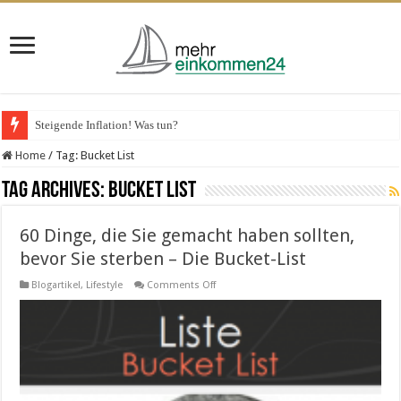
Steigende Inflation! Was tun?
Home
/
Tag:
Bucket List
Tag Archives:
Bucket List
60 Dinge, die Sie gemacht haben sollten,
bevor Sie sterben – Die Bucket-List
on
Blogartikel
,
Lifestyle
Comments Off
60
Dinge,
die
Sie
gemacht
haben
sollten,
bevor
Sie
sterben