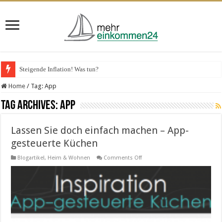
Steigende Inflation! Was tun?
Home
/
Tag:
App
Tag Archives:
App
Lassen Sie doch einfach machen – App-
gesteuerte Küchen
on
Blogartikel
,
Heim & Wohnen
Comments Off
Lassen
Sie
doch
einfach
machen
–
App-
gesteuerte
Küchen