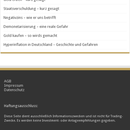
Staatsverschuldung – kurz gesagt
Negativzins – wie er uns betrifft
Demonetarisierung – eine reale Gefahr
Gold kaufen – so wirds gemacht
Hyperinflation in Deutschland – Geschichte und Gefahren
AGB
Impressum
Datenschutz
Haftungsausschluss:
Diese Seite dient ausschließlich Informationszwecken und ist nicht für Trading-
Zwecke. Es werden keine Investment- oder Anlageempfehlungen gegeben.