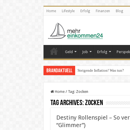
Home
Lifestyle
Erfolg
Finanzen
Blog
Geld
Job
Erfolg
Perspek
Brandaktuell
Steigende Inflation! Was tun?
Home
/
Tag:
Zocken
Tag Archives:
Zocken
Destiny Rollenspiel – So ve
“Glimmer”)