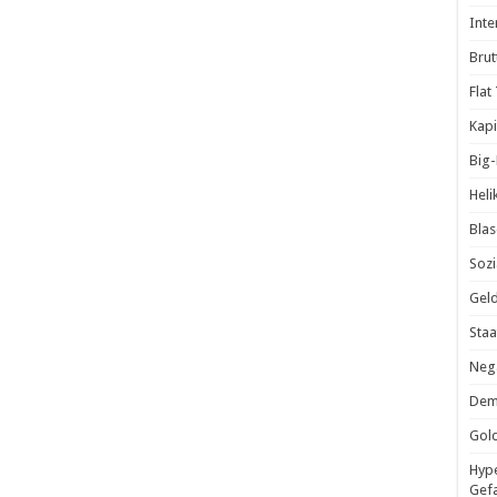
Inte
Brut
Flat
Kapi
Big
Heli
Blas
Sozi
Geld
Staa
Nega
Demo
Gold
Hype
Gef