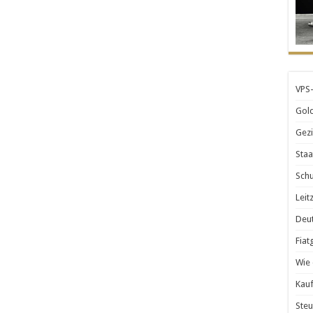
VPS-
Gold
Gezi
Staa
Schu
Leit
Deut
Fiat
Wie 
Kauf
Steu