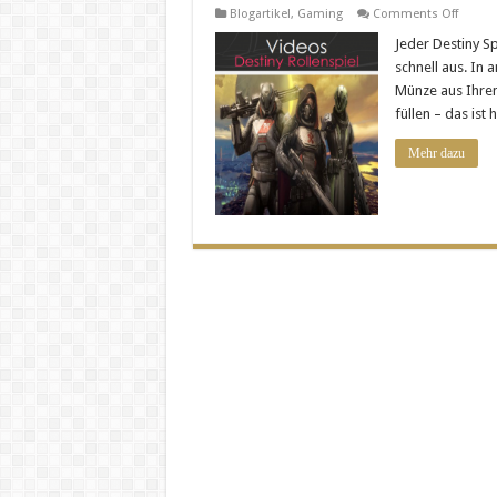
on
Blogartikel
,
Gaming
Comments Off
Destin
Rollen
Jeder Destiny Sp
–
schnell aus. In
So
verdie
Münze aus Ihrem
Sie
füllen – das ist
mehr
Geld
(Onlin
Mehr dazu
Geld
“Glimm