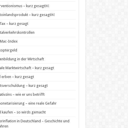
rventionismus – kurz gesagt￼
toinlandsprodukt – kurz gesagt￼
 Tax – kurz gesagt
talverkehrskontrollen
-Mac-Index
koptergeld
enbildung in der Wirtschaft
ale Marktwirtschaft – kurz gesagt
 erben – kurz gesagt
tsverschuldung – kurz gesagt
tivzins – wie er uns betrifft
netarisierung – eine reale Gefahr
 kaufen – so wirds gemacht
rinflation in Deutschland – Geschichte und
ahren