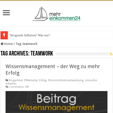
Steigende Inflation! Was tun?
Home
/
Tag:
teamwork
Tag Archives:
teamwork
Wissensmanagement – der Weg zu mehr
Erfolg
Blogartikel
,
Effektivität
,
Erfolg
,
Persönlichkeitsentwicklung
,
stressfrei
arbeiten
on
Comments Off
Wissensmanagement
–
der
Weg
zu
mehr
Erfolg