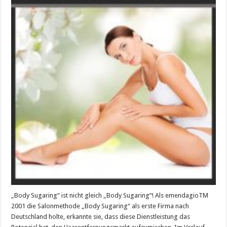
„Body
Sugaring“
nehmen
können
„Body Sugaring“ ist nicht gleich „Body Sugaring“! Als emendagioTM
2001 die Salonmethode „Body Sugaring“ als erste Firma nach
Deutschland holte, erkannte sie, dass diese Dienstleistung das