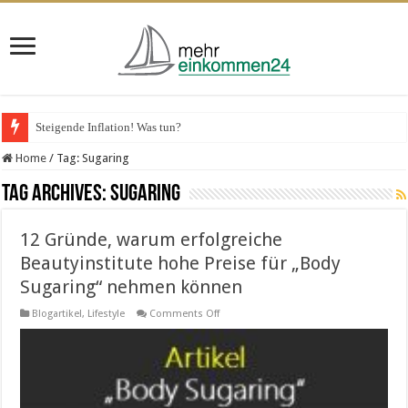
Steigende Inflation! Was tun?
Home
/
Tag:
Sugaring
Tag Archives:
Sugaring
12 Gründe, warum erfolgreiche
Beautyinstitute hohe Preise für „Body
Sugaring“ nehmen können
on
Blogartikel
,
Lifestyle
Comments Off
12
Gründe,
warum
erfolgreiche
Beautyinstitute
hohe
Preise
für