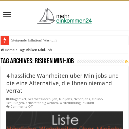
Steigende Inflation! Was tun?
Home
/
Tag:
Risiken Mini-Job
Tag Archives:
Risiken Mini-Job
4 hässliche Wahrheiten über Minijobs und
die eine Alternative, die Ihnen niemand
verrät
Blogartikel
,
Geschäftsideen
,
Job
,
Minijobs
,
Nebenjobs
,
Online-
Schulungen
,
selbstständig werden
,
Weiterbildung
,
Zukunft
on
Comments Off
4
hässliche
Wahrheiten
über
Minijobs
und