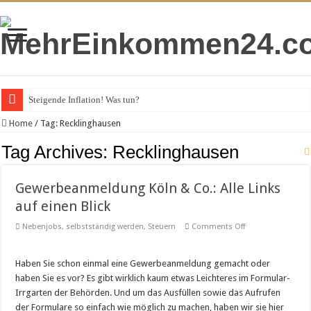
Steigende Inflation! Was tun?
VPS-Hosting für Unternehmen – das spricht dafür
Home
/
Tag:
Recklinghausen
Gold kaufen 2022
Tag Archives:
Recklinghausen
Gezinkte Finanzportale
Gewerbeanmeldung Köln & Co.: Alle Links
Staatsanleihen erklärt
auf einen Blick
Schuldenuhr in Deutschland – Sie tickt schnell
on
Nebenjobs
,
selbstständig werden
,
Steuern
Comments Off
Leitzins – kurz gesagt
Gewerbeanmeldu
Köln
&
Deutsche Bank auch nicht mehr sicher
Co.:
Haben Sie schon einmal eine Gewerbeanmeldung gemacht oder
Alle
Fiatgeld – kurz gesagt
haben Sie es vor? Es gibt wirklich kaum etwas Leichteres im Formular-
Links
auf
Irrgarten der Behörden. Und um das Ausfüllen sowie das Aufrufen
einen
Wie die EZB Geld verbrennt
der Formulare so einfach wie möglich zu machen, haben wir sie hier
Blick