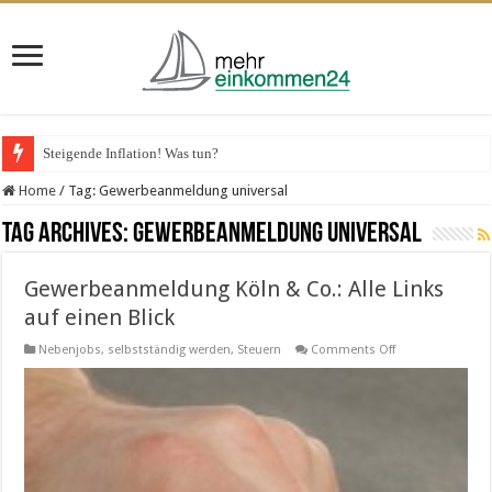
Steigende Inflation! Was tun?
Home
/
Tag:
Gewerbeanmeldung universal
Tag Archives:
Gewerbeanmeldung universal
Gewerbeanmeldung Köln & Co.: Alle Links
auf einen Blick
on
Nebenjobs
,
selbstständig werden
,
Steuern
Comments Off
Gewerbeanmeld
Köln
&
Co.:
Alle
Links
auf
einen
Blick