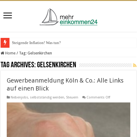
Steigende Inflation! Was tun?
Home
/
Tag:
Gelsenkirchen
Tag Archives:
Gelsenkirchen
Gewerbeanmeldung Köln & Co.: Alle Links
auf einen Blick
on
Nebenjobs
,
selbstständig werden
,
Steuern
Comments Off
Gewerbeanmeld
Köln
&
Co.:
Alle
Links
auf
einen
Blick