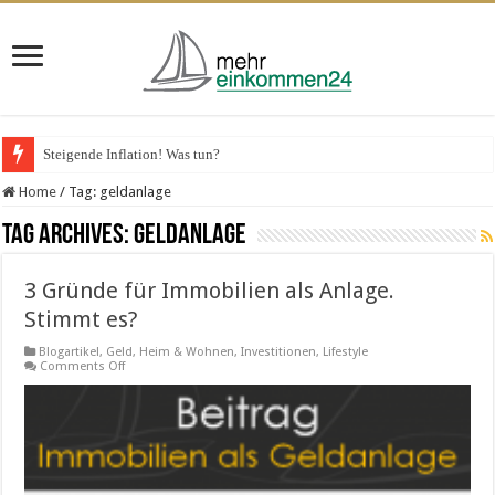
Steigende Inflation! Was tun?
Home
/
Tag:
geldanlage
Tag Archives:
geldanlage
3 Gründe für Immobilien als Anlage.
Stimmt es?
Blogartikel
,
Geld
,
Heim & Wohnen
,
Investitionen
,
Lifestyle
on
Comments Off
3
Gründe
für
Immobilien
als
Anlage.
Stimmt
es?