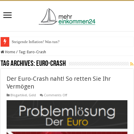
Steigende Inflation! Was tun?
Home
/
Tag:
Euro-Crash
Tag Archives:
Euro-Crash
Der Euro-Crash naht! So retten Sie Ihr
Vermögen
on
Blogartikel
,
Geld
Comments Off
Der
Euro-
Crash
naht!
So
retten
Sie
Ihr
Vermögen