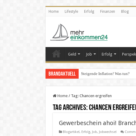
Home
Lifestyle
Erfolg
Finanzen
Blog
Geld
Job
Erfolg
Perspek
Brandaktuell
Steigende Inflation! Was tun?
Home
/
Tag:
Chancen ergreifen
Tag Archives:
Chancen ergreife
Gewerbeschein ahoi! Branc
Blogartikel
,
Erfolg
,
Job
,
Jobwechsel
Comme