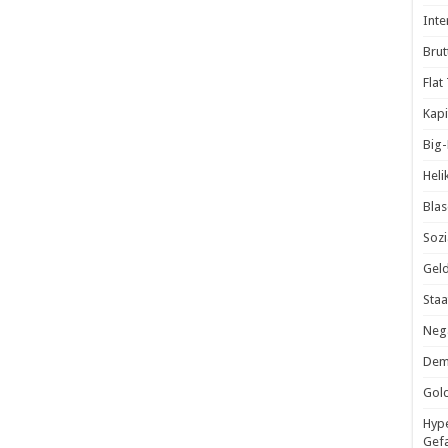
Inte
Brut
Flat
Kapi
Big
Heli
Blas
Sozi
Geld
Staa
Nega
Demo
Gold
Hype
Gef