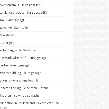
rventionismus – kurz gesagt￼
toinlandsprodukt – kurz gesagt￼
 Tax – kurz gesagt
talverkehrskontrollen
-Mac-Index
koptergeld
enbildung in der Wirtschaft
ale Marktwirtschaft – kurz gesagt
 erben – kurz gesagt
tsverschuldung – kurz gesagt
tivzins – wie er uns betrifft
netarisierung – eine reale Gefahr
 kaufen – so wirds gemacht
rinflation in Deutschland – Geschichte und
ahren