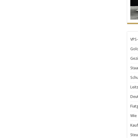
VPS-
Gold
Gezi
Staa
Schu
Leit
Deut
Fiat
Wie 
Kauf
Steu