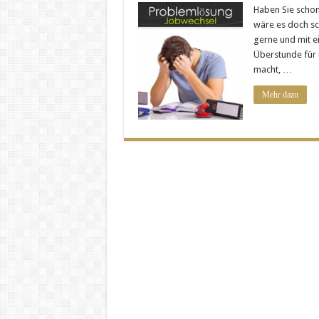
Haben Sie schon
wäre es doch sc
gerne und mit e
Überstunde für u
macht, …
Mehr dazu