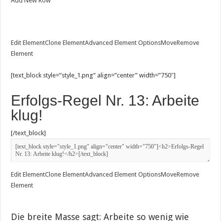
Add New Row
Edit Element
Clone Element
Advanced Element Options
Move
Remove
Element
[text_block style=”style_1.png” align=”center” width=”750″]
Erfolgs-Regel Nr. 13: Arbeite
klug!
[/text_block]
Edit Element
Clone Element
Advanced Element Options
Move
Remove
Element
Die breite Masse sagt: Arbeite so wenig wie