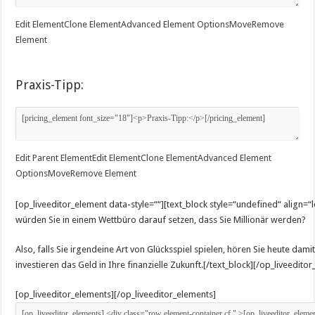
Edit Element
Clone Element
Advanced Element Options
Move
Remove
Element
Praxis-Tipp:
Edit Parent Element
Edit Element
Clone Element
Advanced Element
Options
Move
Remove Element
[op_liveeditor_element data-style=““][text_block style=“undefined“ align=“le
würden Sie in einem Wettbüro darauf setzen, dass Sie Millionär werden?
Also, falls Sie irgendeine Art von Glücksspiel spielen, hören Sie heute dami
investieren das Geld in Ihre finanzielle Zukunft.[/text_block][/op_liveedito
[op_liveeditor_elements][/op_liveeditor_elements]