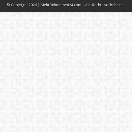
© Copyright 2026 | MehrEinkommen24.com | Alle Rechte vorbehalten.