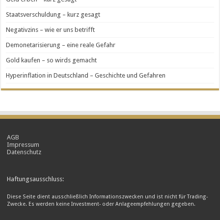
Staatsverschuldung – kurz gesagt
Negativzins – wie er uns betrifft
Demonetarisierung – eine reale Gefahr
Gold kaufen – so wirds gemacht
Hyperinflation in Deutschland – Geschichte und Gefahren
AGB
Impressum
Datenschutz
Haftungsausschluss:
Diese Seite dient ausschließlich Informationszwecken und ist nicht für Trading-
Zwecke. Es werden keine Investment- oder Anlageempfehlungen gegeben.