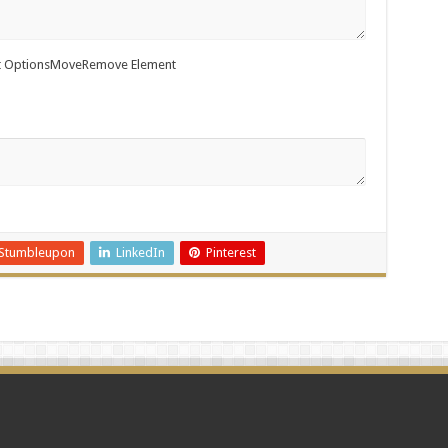
 Options
Move
Remove Element
Stumbleupon
LinkedIn
Pinterest