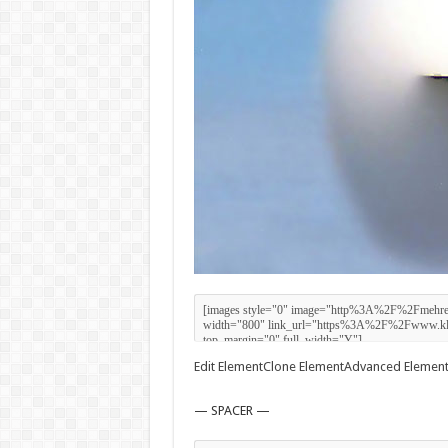
Edit Element
Clone Element
Advanced Element
— SPACER —