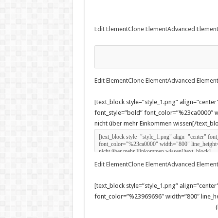
Edit Element
Clone Element
Advanced Element
Edit Element
Clone Element
Advanced Element
[text_block style=”style_1.png” align=”cen
font_style=”bold” font_color=”%23ca0000″ w
nicht über mehr Einkommen wissen[/text_blo
Edit Element
Clone Element
Advanced Element
[text_block style=”style_1.png” align=”center
font_color=”%23969696″ width=”800″ line_he