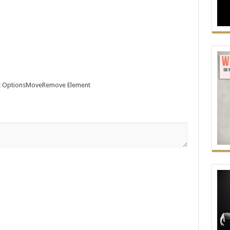
 Options
Move
Remove Element