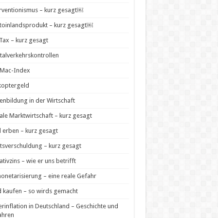
rventionismus – kurz gesagt￼
toinlandsprodukt – kurz gesagt￼
 Tax – kurz gesagt
talverkehrskontrollen
-Mac-Index
koptergeld
enbildung in der Wirtschaft
ale Marktwirtschaft – kurz gesagt
 erben – kurz gesagt
tsverschuldung – kurz gesagt
tivzins – wie er uns betrifft
netarisierung – eine reale Gefahr
 kaufen – so wirds gemacht
rinflation in Deutschland – Geschichte und
ahren