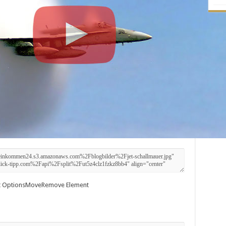
 Options
Move
Remove Element