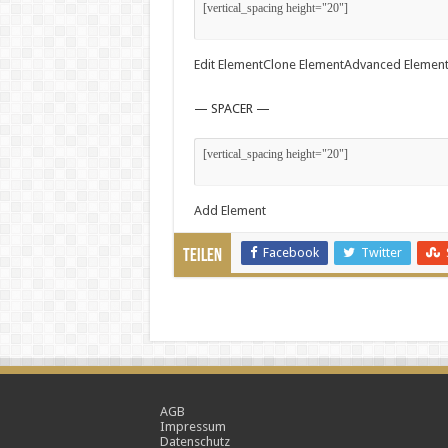
Edit Element
Clone Element
Advanced Element
— SPACER —
Add Element
Facebook
Twitter
Teilen
AGB
Impressum
Datenschutz