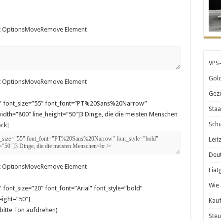
 Options
Move
Remove Element
VPS-
Gold
 Options
Move
Remove Element
Gezi
ter” font_size=”55″ font_font=”PT%20Sans%20Narrow”
Staa
idth=”800″ line_height=”50″]3 Dinge, die die meisten Menschen
Schu
ck]
Leit
Deut
 Options
Move
Remove Element
Fiat
Wie 
” font_size=”20″ font_font=”Arial” font_style=”bold”
ight=”50″]
Kauf
(bitte Ton aufdrehen)
Steu