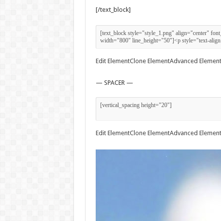
[/text_block]
Edit Element
Clone Element
Advanced Element
— SPACER —
Edit Element
Clone Element
Advanced Element