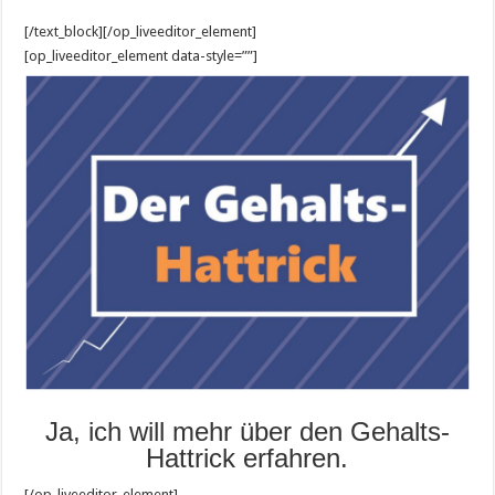
[/text_block][/op_liveeditor_element]
[op_liveeditor_element data-style=””]
Ja, ich will mehr über den Gehalts-
Hattrick erfahren.
[/op_liveeditor_element]