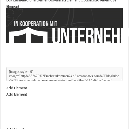
Edit Element
Clone Element
Advanced Element Options
Move
Remove
Element
Add Element
Add Element