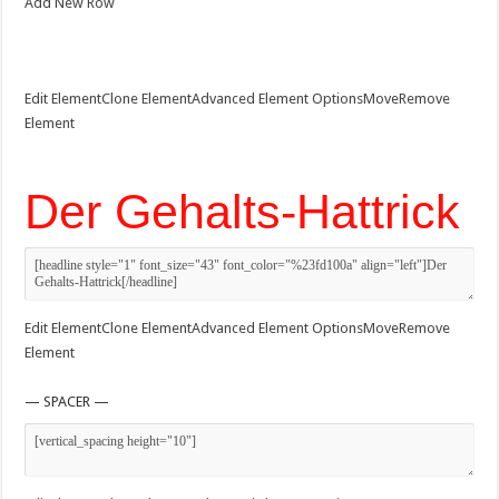
Add New Row
Edit Element
Clone Element
Advanced Element Options
Move
Remove
Element
Der Gehalts-Hattrick
Edit Element
Clone Element
Advanced Element Options
Move
Remove
Element
— SPACER —