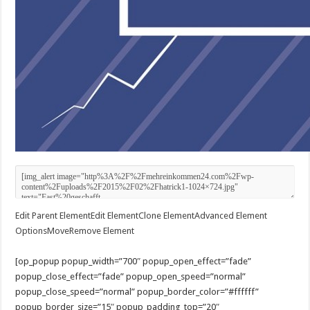
Edit Parent Element
Edit Element
Clone Element
Advanced Element
Options
Move
Remove Element
[op_popup popup_width=”700″ popup_open_effect=”fade”
popup_close_effect=”fade” popup_open_speed=”normal”
popup_close_speed=”normal” popup_border_color=”#ffffff”
popup_border_size=”15″ popup_padding_top=”20″