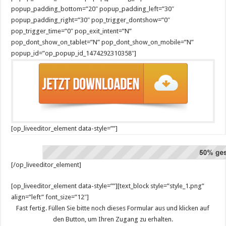
popup_padding_bottom=”20″ popup_padding_left=”30″
popup_padding_right=”30″ pop_trigger_dontshow=”0″
pop_trigger_time=”0″ pop_exit_intent=”N”
pop_dont_show_on_tablet=”N” pop_dont_show_on_mobile=”N”
popup_id=”op_popup_id_1474292310358″]
[op_liveeditor_element data-style=””]
[/op_liveeditor_element]
[op_liveeditor_element data-style=””][text_block style=”style_1.png”
align=”left” font_size=”12″]
Fast fertig. Füllen Sie bitte noch dieses Formular aus und klicken auf
den Button, um Ihren Zugang zu erhalten.