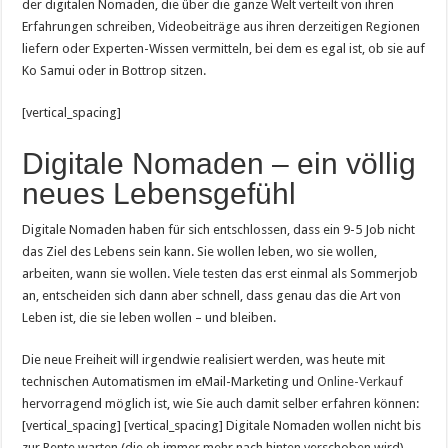
der digitalen Nomaden, die über die ganze Welt verteilt von ihren
Erfahrungen schreiben, Videobeiträge aus ihren derzeitigen Regionen
liefern oder Experten-Wissen vermitteln, bei dem es egal ist, ob sie auf
Ko Samui oder in Bottrop sitzen.
[vertical_spacing]
Digitale Nomaden – ein völlig
neues Lebensgefühl
Digitale Nomaden haben für sich entschlossen, dass ein 9-5 Job nicht
das Ziel des Lebens sein kann. Sie wollen leben, wo sie wollen,
arbeiten, wann sie wollen. Viele testen das erst einmal als Sommerjob
an, entscheiden sich dann aber schnell, dass genau das die Art von
Leben ist, die sie leben wollen – und bleiben.
Die neue Freiheit will irgendwie realisiert werden, was heute mit
technischen Automatismen im eMail-Marketing und
Online-Verkauf
hervorragend möglich ist, wie Sie auch damit selber erfahren können:
[vertical_spacing] [vertical_spacing] Digitale Nomaden wollen nicht bis
zur Rente warten (die eh immer mehr nach hinten verschoben wird),