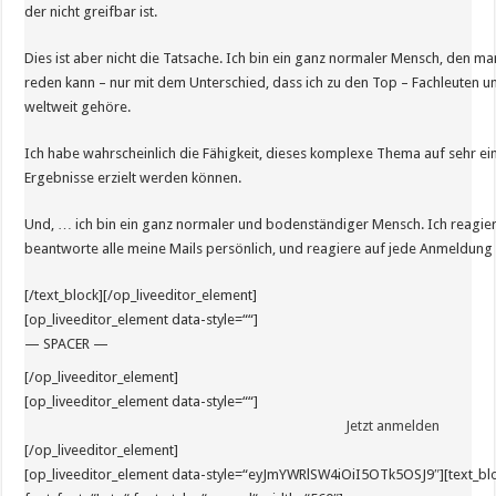
der nicht greifbar ist.
Dies ist aber nicht die Tatsache. Ich bin ein ganz normaler Mensch, den man
reden kann – nur mit dem Unterschied, dass ich zu den Top – Fachleuten 
weltweit gehöre.
Ich habe wahrscheinlich die Fähigkeit, dieses komplexe Thema auf sehr ein
Ergebnisse erzielt werden können.
Und, … ich bin ein ganz normaler und bodenständiger Mensch. Ich reagi
beantworte alle meine Mails persönlich, und reagiere auf jede Anmeldung a
[/text_block][/op_liveeditor_element]
[op_liveeditor_element data-style=““]
— SPACER —
[/op_liveeditor_element]
[op_liveeditor_element data-style=““]
Jetzt anmelden
[/op_liveeditor_element]
[op_liveeditor_element data-style=“eyJmYWRlSW4iOiI5OTk5OSJ9″][text_blo