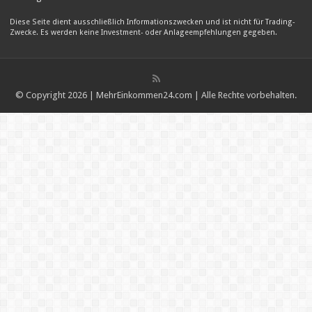
Diese Seite dient ausschließlich Informationszwecken und ist nicht für Trading-
Zwecke. Es werden keine Investment- oder Anlageempfehlungen gegeben.
© Copyright 2026 | MehrEinkommen24.com | Alle Rechte vorbehalten.