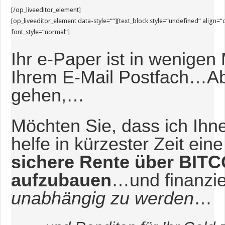
[/op_liveeditor_element]
[op_liveeditor_element data-style=““][text_block style=“undefined“ align=“c
font_style=“normal“]
Ihr e-Paper ist in wenigen
Ihrem E-Mail Postfach…Ab
gehen,…
Möchten Sie, dass ich Ihn
helfe in kürzester Zeit ein
sichere Rente über BIT
aufzubauen
…und finanzie
unabhängig zu werden
…