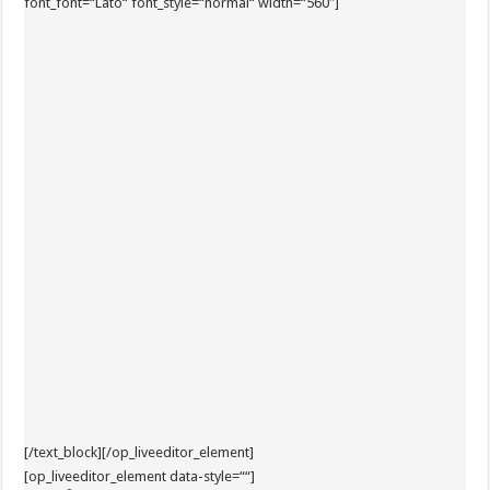
font_font=“Lato“ font_style=“normal“ width=“560″]
[/text_block][/op_liveeditor_element]
[op_liveeditor_element data-style=““]