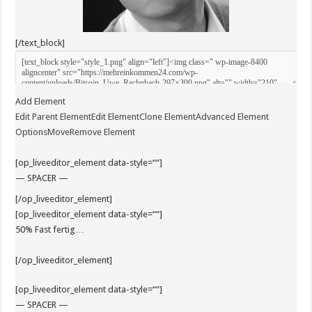
[/text_block]
Add Element
Edit Parent Element
Edit Element
Clone Element
Advanced Element
Options
Move
Remove Element
[op_liveeditor_element data-style=““]
— SPACER —
[/op_liveeditor_element]
[op_liveeditor_element data-style=““]
50% Fast fertig…
[/op_liveeditor_element]
[op_liveeditor_element data-style=““]
— SPACER —