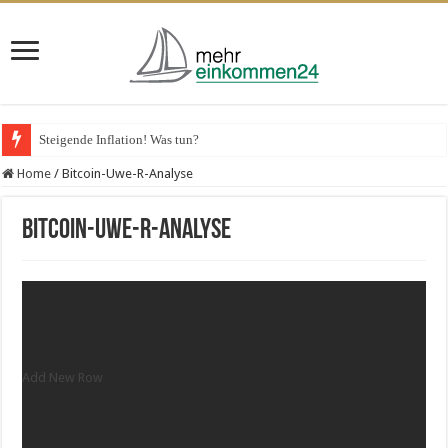
Steigende Inflation! Was tun?
VPS-Hosting für Unternehmen – das spricht dafür
Home
/
Bitcoin-Uwe-R-Analyse
Bitcoin-Uwe-R-Analyse
Add New Row