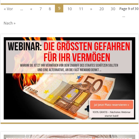
9
« Vor
...
«
7
8
10
11
»
20
30
Page 9 of 30
...
Nach »