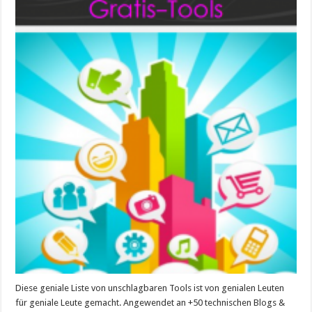
für
Private,
Selbstständige
und
Unternehmer
Diese geniale Liste von unschlagbaren Tools ist von genialen Leuten
für geniale Leute gemacht. Angewendet an +50 technischen Blogs &