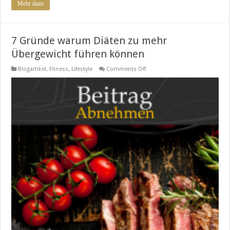
Mehr dazu
7 Gründe warum Diäten zu mehr
Übergewicht führen können
on
Blogartikel
,
Fitness
,
Lifestyle
Comments Off
7
Gründe
warum
Diäten
zu
mehr
Übergewicht
führen
können