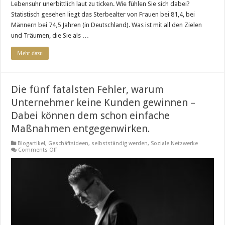
Lebensuhr unerbittlich laut zu ticken. Wie fühlen Sie sich dabei?
Statistisch gesehen liegt das Sterbealter von Frauen bei 81,4, bei
Männern bei 74,5 Jahren (in Deutschland). Was ist mit all den Zielen
und Träumen, die Sie als …
Mehr dazu
Die fünf fatalsten Fehler, warum
Unternehmer keine Kunden gewinnen –
Dabei können dem schon einfache
Maßnahmen entgegenwirken.
Blogartikel
,
Geschäftsideen
,
selbstständig werden
,
Soziale Netzwerke
on
Comments Off
Die
fünf
fatalsten
Fehler,
warum
Unternehmer
keine
Kunden
gewinnen
–
Dabei