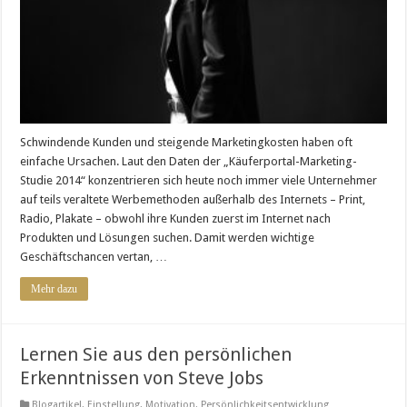
können
dem
schon
einfache
Maßnahmen
entgegenwirken.
Schwindende Kunden und steigende Marketingkosten haben oft
einfache Ursachen. Laut den Daten der „Käuferportal-Marketing-
Studie 2014“ konzentrieren sich heute noch immer viele Unternehmer
auf teils veraltete Werbemethoden außerhalb des Internets – Print,
Radio, Plakate – obwohl ihre Kunden zuerst im Internet nach
Produkten und Lösungen suchen. Damit werden wichtige
Geschäftschancen vertan, …
Mehr dazu
Lernen Sie aus den persönlichen
Erkenntnissen von Steve Jobs
Blogartikel
,
Einstellung
,
Motivation
,
Persönlichkeitsentwicklung