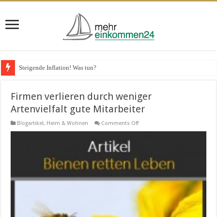
VPS-Hosting für Unternehmen – das spricht dafür
Firmen verlieren durch weniger
Artenvielfalt gute Mitarbeiter
on
Blogartikel
,
Heim & Wohnen
Comments Off
Firmen
verlieren
durch
weniger
Artenvielfalt
gute
Mitarbeiter