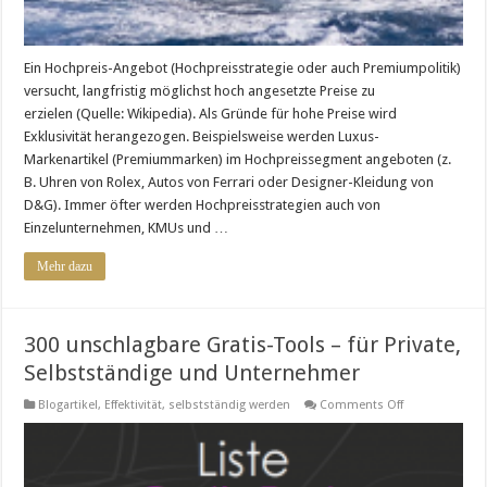
Ein Hochpreis-Angebot (Hochpreisstrategie oder auch Premiumpolitik)
versucht, langfristig möglichst hoch angesetzte Preise zu
erzielen (Quelle: Wikipedia). Als Gründe für hohe Preise wird
Exklusivität herangezogen. Beispielsweise werden Luxus-
Markenartikel (Premiummarken) im Hochpreissegment angeboten (z.
B. Uhren von Rolex, Autos von Ferrari oder Designer-Kleidung von
D&G). Immer öfter werden Hochpreisstrategien auch von
Einzelunternehmen, KMUs und …
Mehr dazu
300 unschlagbare Gratis-Tools – für Private,
Selbstständige und Unternehmer
on
Blogartikel
,
Effektivität
,
selbstständig werden
Comments Off
300
unschlagbare
Gratis-
Tools
–