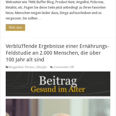
Webseiten wie TNW, Buffer Blog, Product Hunt, Angellist, Pickcrew,
Betalist, etc. Fügen Sie diese Seite jetzt unbedingt zu Ihren Favoriten
hinzu. Menschen neigen leider dazu, Dinge aufzuschieben und zu
vergessen. Sie sollten …
Mehr dazu
Verblüffende Ergebnisse einer Ernährungs-
Feldstudie an 2.000 Menschen, die über
100 Jahr alt sind
on
Blogartikel
,
Fitness
,
Lifestyle
Comments Off
Verblüffende
Ergebnisse
einer
Ernährungs-
Feldstudie
an
2.000
Menschen,
die
über
100
Jahr
alt
sind