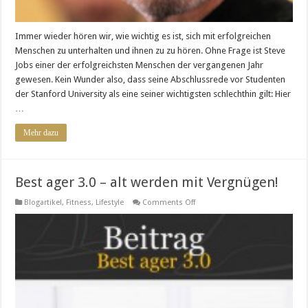
Immer wieder hören wir, wie wichtig es ist, sich mit erfolgreichen
Menschen zu unterhalten und ihnen zu zu hören. Ohne Frage ist Steve
Jobs einer der erfolgreichsten Menschen der vergangenen Jahr
gewesen. Kein Wunder also, dass seine Abschlussrede vor Studenten
der Stanford University als eine seiner wichtigsten schlechthin gilt: Hier
…
Mehr dazu
Best ager 3.0 – alt werden mit Vergnügen!
on
Blogartikel
,
Fitness
,
Lifestyle
Comments Off
Best
ager
3.0
–
alt
werden
mit
Vergnügen!