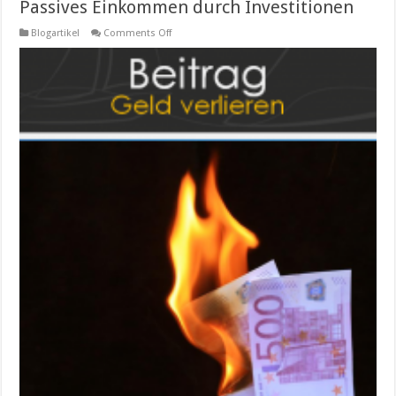
Passives Einkommen durch Investitionen
on
Blogartikel
Comments Off
Passives
Einkommen
durch
Investitionen