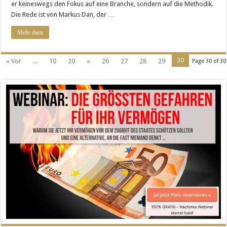
er keineswegs den Fokus auf eine Branche, sondern auf die Methodik.
Die Rede ist von Markus Dan, der …
Mehr dazu
30
« Vor
...
10
20
«
26
27
28
29
Page 30 of 30