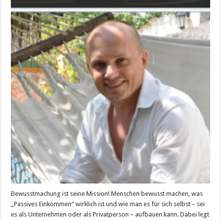
träumen
–
Der
große
Plan!
Bewusstmachung ist seine Mission! Menschen bewusst machen, was
„Passives Einkommen“ wirklich ist und wie man es für sich selbst – sei
es als Unternehmen oder als Privatperson – aufbauen kann. Dabei legt