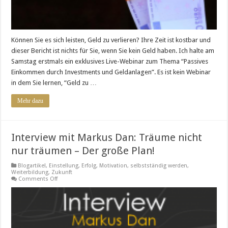
Können Sie es sich leisten, Geld zu verlieren? Ihre Zeit ist kostbar und
dieser Bericht ist nichts für Sie, wenn Sie kein Geld haben. Ich halte am
Samstag erstmals ein exklusives Live-Webinar zum Thema “Passives
Einkommen durch Investments und Geldanlagen”. Es ist kein Webinar
in dem Sie lernen, “Geld zu …
Mehr dazu
Interview mit Markus Dan: Träume nicht
nur träumen – Der große Plan!
Blogartikel
,
Einstellung
,
Erfolg
,
Motivation
,
selbstständig werden
,
Weiterbildung
,
Zukunft
on
Comments Off
Interview
mit
Markus
Dan:
Träume
nicht
nur