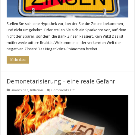
Stellen Sie sich eine Hypothek vor, bei der Sie die Zinsen bekommen,
und nicht umgekehrt. Oder stellen Sie sich ein Sparkonto vor, auf dem
nicht der Sparer, sondern die Bank Zinsen kassiert. Kein Witz! Das ist
mittlerweile bittere Realität. Willkommen in der verkehrten Welt der
negativen Zinsen! Das Negativzins-Phänomen breitet …
Mehr dazu
Demonetarisierung – eine reale Gefahr
on
Finanzkrise
,
Inflation
Comments Off
Demonetarisierung
–
eine
reale
Gefahr