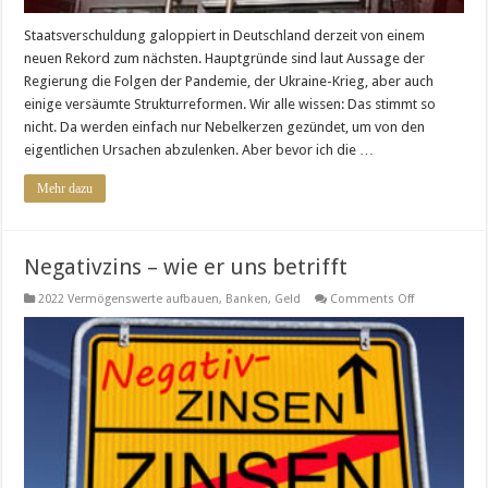
Staatsverschuldung galoppiert in Deutschland derzeit von einem
neuen Rekord zum nächsten. Hauptgründe sind laut Aussage der
Regierung die Folgen der Pandemie, der Ukraine-Krieg, aber auch
einige versäumte Strukturreformen. Wir alle wissen: Das stimmt so
nicht. Da werden einfach nur Nebelkerzen gezündet, um von den
eigentlichen Ursachen abzulenken. Aber bevor ich die …
Mehr dazu
Negativzins – wie er uns betrifft
on
2022 Vermögenswerte aufbauen
,
Banken
,
Geld
Comments Off
Negativzins
–
wie
er
uns
betrifft