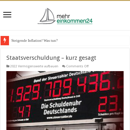
Steigende Inflation! Was tun?
Staatsverschuldung – kurz gesagt
on
2022 Vermögenswerte aufbauen
Comments Off
Staatsverschuldung
–
kurz
gesagt