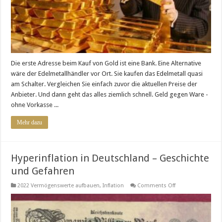
Die erste Adresse beim Kauf von Gold ist eine Bank. Eine Alternative
wäre der Edelmetallhändler vor Ort. Sie kaufen das Edelmetall quasi
am Schalter. Vergleichen Sie einfach zuvor die aktuellen Preise der
Anbieter. Und dann geht das alles ziemlich schnell. Geld gegen Ware -
ohne Vorkasse ...
Mehr dazu
Hyperinflation in Deutschland – Geschichte
und Gefahren
on
2022 Vermögenswerte aufbauen
,
Inflation
Comments Off
Hyperinflation
in
Deutschland
–
Geschichte