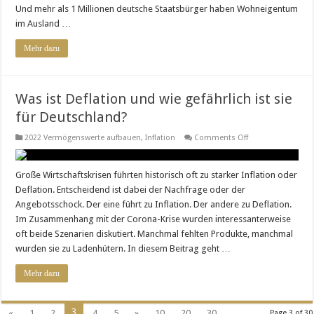
Und mehr als 1 Millionen deutsche Staatsbürger haben Wohneigentum
im Ausland …
Mehr dazu
Was ist Deflation und wie gefährlich ist sie
für Deutschland?
on
2022 Vermögenswerte aufbauen
,
Inflation
Comments Off
Was
ist
Deflation
und
Große Wirtschaftskrisen führten historisch oft zu starker Inflation oder
wie
Deflation. Entscheidend ist dabei der Nachfrage oder der
gefährlich
ist
Angebotsschock. Der eine führt zu Inflation. Der andere zu Deflation.
sie
Im Zusammenhang mit der Corona-Krise wurden interessanterweise
für
Deutschland?
oft beide Szenarien diskutiert. Manchmal fehlten Produkte, manchmal
wurden sie zu Ladenhütern. In diesem Beitrag geht …
Mehr dazu
3
«
1
2
4
5
»
10
20
30
...
Page 3 of 30