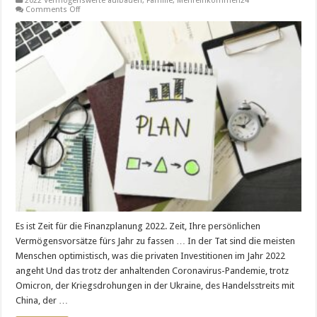
2022 Vermögenswerte aufbauen
,
Familie
,
Mehreinkommen24
on
Comments Off
Beste
Finanzplanung
im
Jahr
2022
Es ist Zeit für die Finanzplanung 2022. Zeit, Ihre persönlichen
Vermögensvorsätze fürs Jahr zu fassen … In der Tat sind die meisten
Menschen optimistisch, was die privaten Investitionen im Jahr 2022
angeht Und das trotz der anhaltenden Coronavirus-Pandemie, trotz
Omicron, der Kriegsdrohungen in der Ukraine, des Handelsstreits mit
China, der …