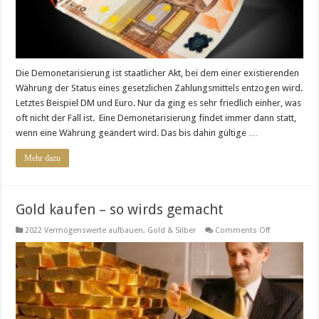
Die Demonetarisierung ist staatlicher Akt, bei dem einer existierenden
Währung der Status eines gesetzlichen Zahlungsmittels entzogen wird.
Letztes Beispiel DM und Euro. Nur da ging es sehr friedlich einher, was
oft nicht der Fall ist. Eine Demonetarisierung findet immer dann statt,
wenn eine Währung geändert wird. Das bis dahin gültige …
Mehr dazu
Gold kaufen – so wirds gemacht
on
2022 Vermögenswerte aufbauen
,
Gold & Silber
Comments Off
Gold
kaufen
–
so
wirds
gemacht