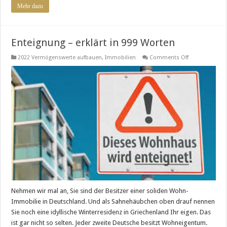
Mehr dazu
Enteignung – erklärt in 999 Worten
on
2022 Vermögenswerte aufbauen
,
Immobilien
Comments Off
Enteignung
–
erklärt
in
999
Worten
Nehmen wir mal an, Sie sind der Besitzer einer soliden Wohn-
Immobilie in Deutschland. Und als Sahnehäubchen oben drauf nennen
Sie noch eine idyllische Winterresidenz in Griechenland Ihr eigen. Das
ist gar nicht so selten. Jeder zweite Deutsche besitzt Wohneigentum.