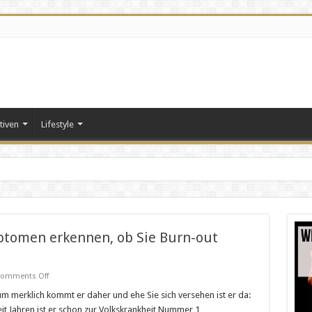
tiven
Lifestyle
ptomen erkennen, ob Sie Burn-out
on
omments Off
Wie
Sie
um merklich kommt er daher und ehe Sie sich versehen ist er da:
an
it Jahren ist er schon zur Volkskrankheit Nummer 1
diesen