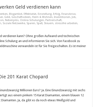
werken Geld verdienen kann
erben
,
Blogartikel
,
Effektivität
,
Einstellung
,
Erfolg
,
Finanzkrise
,
ner
,
Geld
,
Geschäftsideen
,
Heim & Wohnen
,
Investitionen
,
Job
,
ion
,
Nebenjobs
,
Online-Schulungen
,
Partnerschaft
,
n
,
Soziale Netzwerke
,
Sparen
,
Spaß
,
Steuern
,
stressfrei arbeiten
,
ld verdienen kann? Ohne großen Aufwand und technischen
ine Schulung an und informieren Sie sich. Von Facebook zu
ldmaschine verwandeln ist für Sie freigeschalten. Es ist meiner
 Die 201 Karat Chopard
e
Einundzwanzig Millionen Euro? Ja. Eine Einundzwanzig mit sechs
efertigt aus einem pinkem 15 Karat Diamanten, einem blauen 12
 Diamanten. Ja, da gibt es da noch etwas Weißgold und