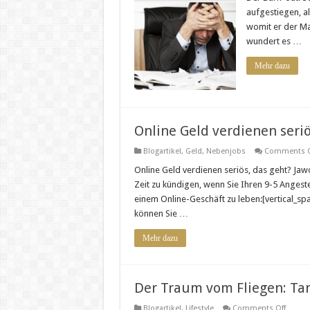
aufgestiegen, al
womit er der Ma
wundert es …
Mehr dazu
Online Geld verdienen seriö
Blogartikel
,
Geld
,
Nebenjobs
Comments O
Online Geld verdienen seriös, das geht? Jawoll, 
Zeit zu kündigen, wenn Sie Ihren 9-5 Angestel
einem Online-Geschäft zu leben:[vertical_sp
können Sie …
Mehr dazu
Der Traum vom Fliegen: T
on
Blogartikel
,
Lifestyle
Comments Off