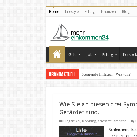
Home
Lifestyle
Erfolg
Finanzen
Blog
Geld
Job
Erfolg
Perspek
Brandaktuell
Steigende Inflation! Was tun?
Wie Sie an diesen drei Sym
Gefärdet sind.
Blogartikel
,
Mobbing
,
stressfrei arbeiten
C
Schleichend, ka
Der Burn-out. Se