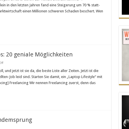
drei
lein in den letzten Jahren fand eine Steigerung um 70 % statt-
Symptomen
rktwirtschaft einen Millionen schweren Schaden beschert. Wen
erkennen,
ob
Sie
Burn-
out
Gefärdet
sind.
s: 20 geniale Möglichkeiten
on
ff
Online
Geld
und jetzt ist sie da, die beste Liste aller Zeiten. Jetzt ist die
verdienen
lten-Job leid sind. Starten Sie damit, ein „Laptop Lifestyle“ mit
seriös:
20
acing] Freelancing Wir nennen Freelancing zuerst, denn das
geniale
Möglichkeiten
andemsprung