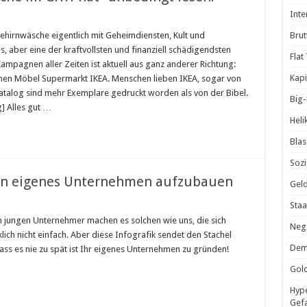
Inte
Brut
ehirnwäsche eigentlich mit Geheimdiensten, Kult und
s, aber eine der kraftvollsten und finanziell schädigendsten
Flat
sche
mpagnen aller Zeiten ist aktuell aus ganz anderer Richtung:
Kapi
en Möbel Supermarkt IKEA. Menschen lieben IKEA, sogar von
atalog sind mehr Exemplare gedruckt worden als von der Bibel.
t
Big
g] Alles gut …
Heli
Blas
Sozi
 ein eigenes Unternehmen aufzubauen
Geld
Staa
rum
 jungen Unternehmer machen es solchen wie uns, die sich
Nega
klich nicht einfach. Aber diese Infografik sendet den Stachel
t
Demo
ass es nie zu spät ist Ihr eigenes Unternehmen zu gründen!
Gold
enes
ternehmen
Hype
zubauen
Gef