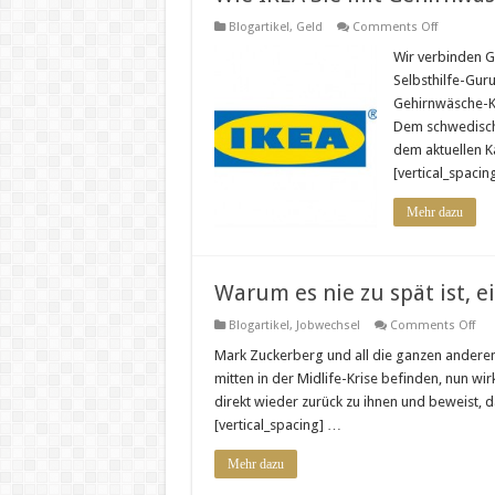
on
Blogartikel
,
Geld
Comments Off
Wie
IKEA
Wir verbinden G
Sie
Selbsthilfe-Guru
mit
Gehirnwä
Gehirnwäsche-Ka
im
Dem schwedisch
Griff
hat-
dem aktuellen K
unbeding
lesen!
[vertical_spacin
Mehr dazu
Warum es nie zu spät ist,
on
Blogartikel
,
Jobwechsel
Comments Off
Wa
es
Mark Zuckerberg und all die ganzen anderen
nie
mitten in der Midlife-Krise befinden, nun wir
zu
spä
direkt wieder zurück zu ihnen und beweist, d
ist,
[vertical_spacing] …
ein
eig
Un
Mehr dazu
auf