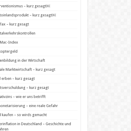
rventionismus – kurz gesagt￼
toinlandsprodukt – kurz gesagt￼
 Tax – kurz gesagt
talverkehrskontrollen
-Mac-Index
koptergeld
enbildung in der Wirtschaft
ale Marktwirtschaft – kurz gesagt
 erben – kurz gesagt
tsverschuldung – kurz gesagt
tivzins – wie er uns betrifft
netarisierung – eine reale Gefahr
 kaufen – so wirds gemacht
rinflation in Deutschland – Geschichte und
ahren