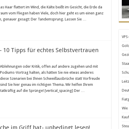
as Haar flattert im Wind, die Kälte beißt im Gesicht, die Erde da
Traum vom Fliegen haben Viele, doch hier geht es um einen ganz
:
msprung
nn, genauer gesagt: Der Tandemsprung. Lassen Sie …
VPS-
Gold
– 10 Tipps für echtes Selbstvertrauen
Gezi
Staa
den
 Ablehnungen oder Kritik, offen auf andere zugehen und mit
 Podiums-Vortrag halten, als hätten Sie nie etwas anderes
Schu
hentisch
iese Szenarien bei Ihnen Schweißausbrüche statt Vorfreude
Leit
sind Sie hier genau im richtigen Thema. Wir helfen Ihrem
ps
Deut
tatkräftig auf die Sprünge! [vertical_spacing] Der …
tes
bstvertrauen
Fiat
Wie 
Kauf
Steu
che im Griff hat- unbedingt lesen!