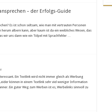
 ansprechen – der Erfolgs-Guide
n
ie
ie
echen? Es ist schon seltsam, wie man mit vertrauten Personen
rfolgreich
ch herum albern kann, aber kaum ist da ein weibliches Wesen, das
rauen
nsprechen
as wir uns dann wie ein Tölpel mit Sprachfehler …
er
rfolgs-
uide
on
f
Einkommen
mit
teressant. Ein Textlink wird nicht immer gleich als Werbung
Text-
Leider können in einem Textlink sehr viel weniger Information
Links
ner. Ein guter Weg zum Werben ist es, Werbelinks sinnvoll zu