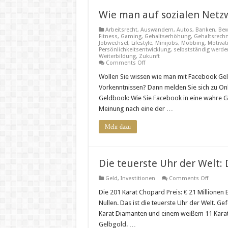
Wie man auf sozialen Netz
Arbeitsrecht
,
Auswandern
,
Autos
,
Banken
,
Bew
Fitness
,
Gaming
,
Gehaltserhöhung
,
Gehaltsrech
Jobwechsel
,
Lifestyle
,
Minijobs
,
Mobbing
,
Motivat
Persönlichkeitsentwicklung
,
selbstständig werde
Weiterbildung
,
Zukunft
on
Comments Off
Wie
man
Wollen Sie wissen wie man mit Facebook Ge
auf
Vorkenntnissen? Dann melden Sie sich zu Onl
sozialen
Netzwerken
Geldbook: Wie Sie Facebook in eine wahre Ge
Geld
Meinung nach eine der …
verdienen
kann
Mehr dazu
Die teuerste Uhr der Welt:
on
Geld
,
Investitionen
Comments Off
Die
teuerst
Die 201 Karat Chopard Preis: € 21 Millionen 
Uhr
Nullen. Das ist die teuerste Uhr der Welt. G
der
Welt:
Karat Diamanten und einem weißem 11 Karat
Die
Gelbgold. …
201