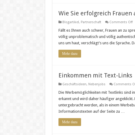
Wie Sie erfolgreich Frauen
o
Blogartikel
,
Partnerschaft
Comments Off
W
S
Fällt es Ihnen auch schwer, Frauen an zu spr
e
völlig unproblematisch und völlig authentis
F
a
uns um haut, verschlägt’s uns die Sprache. D
–
d
E
Mehr dazu
G
Einkommen mit Text-Links
Geschäftsideen
,
Nebenjobs
Comments Of
Die Werbemöglichkeiten mit Textlinks sind in
erkannt und wird daher häufiger angeklickt. 
untergebracht werden, als in einem Werbeban
Informationstexten auf der Seite zu …
Mehr dazu