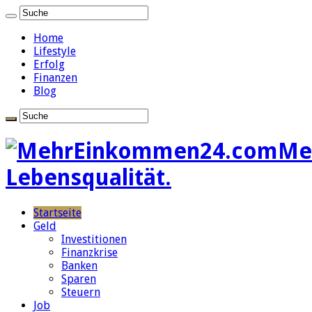
Home
Lifestyle
Erfolg
Finanzen
Blog
Me
Lebensqualität.
Startseite
Geld
Investitionen
Finanzkrise
Banken
Sparen
Steuern
Job