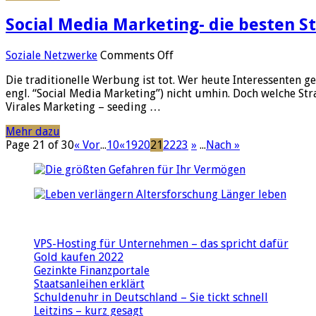
gutes
Social Media Marketing- die besten S
Geld
verdienen
on
Soziale Netzwerke
Comments Off
Social
Die traditionelle Werbung ist tot. Wer heute Interessente
Media
engl. “Social Media Marketing”) nicht umhin. Doch welche S
Marketing-
Virales Marketing – seeding …
die
besten
Mehr dazu
Strategien
Page 21 of 30
« Vor
...
10
«
19
20
21
22
23
»
...
Nach »
VPS-Hosting für Unternehmen – das spricht dafür
Gold kaufen 2022
Gezinkte Finanzportale
Staatsanleihen erklärt
Schuldenuhr in Deutschland – Sie tickt schnell
Leitzins – kurz gesagt