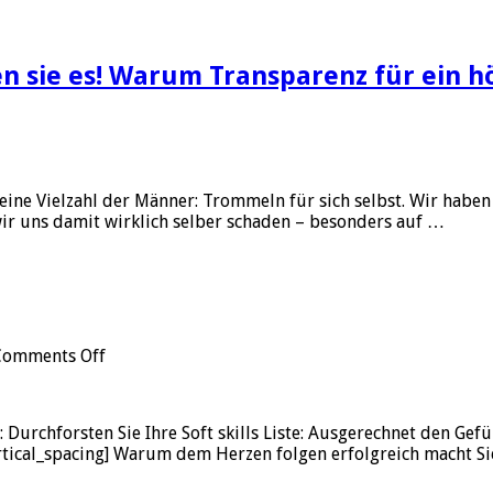
sie es! Warum Transparenz für ein hö
 eine Vielzahl der Männer: Trommeln für sich selbst. Wir haben
 wir uns damit wirklich selber schaden – besonders auf …
on
Comments Off
Soft
skills
Liste:
 Durchforsten Sie Ihre Soft skills Liste: Ausgerechnet den Gef
Erfolg
rtical_spacing] Warum dem Herzen folgen erfolgreich macht Sie, 
durch
Gefühle