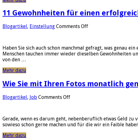
11 Gewohnheiten für einen erfolgrei
on
Blogartikel
,
Einstellung
Comments Off
11
Gewohnheiten
für
Haben Sie sich auch schon manchmal gefragt, was genau ein e
einen
Menschen tauchen immer wieder dieselben Gewohnheiten und G
erfolgreichen
von den …
Tag
Mehr dazu
Wie Sie mit Ihren Fotos monatlich ge
on
Blogartikel
,
Job
Comments Off
Wie
Sie
mit
Gerade, wenn es darum geht, nebenberuflich etwas Geld zu ver
Ihren
sowieso schon gerne machen und für die wir ein Faible haben,
Fotos
monatlich
Mehr dazu
genial