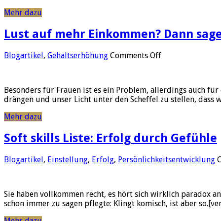
als
Mehr dazu
Affiliate
Lust auf mehr Einkommen? Dann sagen 
on
Blogartikel
,
Gehaltserhöhung
Comments Off
Lust
auf
mehr
Besonders für Frauen ist es ein Problem, allerdings auch für
Einkommen?
drängen und unser Licht unter den Scheffel zu stellen, dass
Dann
sagen
Mehr dazu
sie
es!
Soft skills Liste: Erfolg durch Gefühle
Warum
Transparenz
für
Blogartikel
,
Einstellung
,
Erfolg
,
Persönlichkeitsentwicklung
ein
höheres
Gehalt
Sie haben vollkommen recht, es hört sich wirklich paradox an:
wichtig
schon immer zu sagen pflegte: Klingt komisch, ist aber so.[ve
ist
Mehr dazu