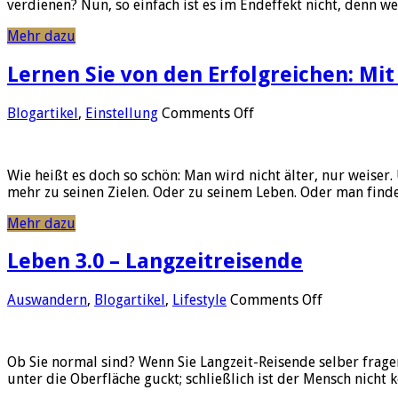
verdienen? Nun, so einfach ist es im Endeffekt nicht, denn w
Mehr dazu
Lernen Sie von den Erfolgreichen: Mit
on
Blogartikel
,
Einstellung
Comments Off
Lernen
Sie
von
Wie heißt es doch so schön: Man wird nicht älter, nur weiser
den
mehr zu seinen Zielen. Oder zu seinem Leben. Oder man finde
Erfolgreichen:
Mit
Mehr dazu
Mitte
40
Leben 3.0 – Langzeitreisende
ganz
neu
durchstarten!
on
Auswandern
,
Blogartikel
,
Lifestyle
Comments Off
Leben
3.0
–
Ob Sie normal sind? Wenn Sie Langzeit-Reisende selber frag
Langzeitrei
unter die Oberfläche guckt; schließlich ist der Mensch nich
…