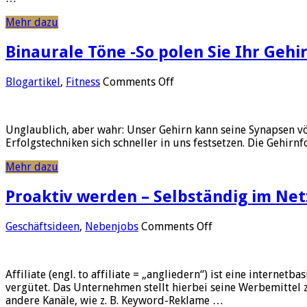
Mehr dazu
Binaurale Töne -So polen Sie Ihr Gehir
on
Blogartikel
,
Fitness
Comments Off
Binaurale
Töne
-
Unglaublich, aber wahr: Unser Gehirn kann seine Synapsen vö
So
Erfolgstechniken sich schneller in uns festsetzen. Die Gehirn
polen
Sie
Mehr dazu
Ihr
Gehirn
Proaktiv werden – Selbständig im Netz
auf
Fitness
on
Geschäftsideen
,
Nebenjobs
Comments Off
Proaktiv
werden
–
Affiliate (engl. to affiliate = „angliedern“) ist eine interne
Selbständig
vergütet. Das Unternehmen stellt hierbei seine Werbemittel
im
andere Kanäle, wie z. B. Keyword-Reklame …
Netz