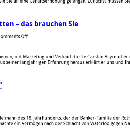
, wie Sie an eine Gehaltserhöhung gelangen. Zunächst müssen S
itten – das brauchen Sie
on
Comments Off
Carsten
Beyreuther:
Erfolg
nen, mit Marketing und Verkauf dürfte Carsten Beyreuther nic
in
us seiner langjährigen Erfahrung heraus erklärt er uns und Ih
10
Schritten
–
das
“
brauchen
Sie
lmann des 18. Jahrhunderts, der der Banker-Familie der Roth
machte ein Vermögen nach der Schlacht von Waterloo gegen Na