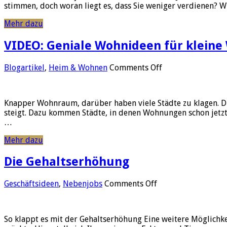
stimmen, doch woran liegt es, dass Sie weniger verdienen? 
verdienen?
Diese
Mehr dazu
10
Punkte
VIDEO: Geniale Wohnideen für klein
können
dahinter
stecken
on
Blogartikel
,
Heim & Wohnen
Comments Off
VIDEO:
Geniale
Wohnideen
Knapper Wohnraum, darüber haben viele Städte zu klagen. D
für
steigt. Dazu kommen Städte, in denen Wohnungen schon jetzt 
kleine
…
Wohnungen
Mehr dazu
Die Gehaltserhöhung
on
Geschäftsideen
,
Nebenjobs
Comments Off
Die
Gehaltserhöhung
So klappt es mit der Gehaltserhöhung Eine weitere Möglichke