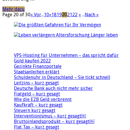
tränkt“
Mehr dazu
Page 20 of 30
« Vor
...
10
«
18
19
20
21
22
»
...
Nach »
VPS-Hosting für Unternehmen – das spricht dafür
Gold kaufen 2022
Gezinkte Finanzportale
Staatsanleihen erklärt
Schuldenuhr in Deutschland – Sie tickt schnell
Leitzins – kurz gesagt
Deutsche Bank auch nicht mehr sicher
Fiatgeld – kurz gesagt
Wie die EZB Geld verbrennt
Kaufkraft – kurz gesagt
Steuern kurz gesagt
Interventionismus – kurz gesagt￼
Bruttoinlandsprodukt – kurz gesagt￼
Flat Tax – kurz gesagt