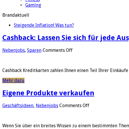
Gaming
Brandaktuell
Steigende Inflation! Was tun?
Cashback: Lassen Sie sich für jede A
on
Nebenjobs
,
Sparen
Comments Off
Cashback:
Lassen
Sie
Cashback Kreditkarten zahlen Ihnen einen Teil Ihrer Einkäufe
sich
für
Mehr dazu
jede
Ausgabe
Eigene Produkte verkaufen
bezahlen
on
Geschäftsideen
,
Nebenjobs
Comments Off
Eigene
Produkte
verkaufen
Wenn Sie über ein breites Wissen zu einem bestimmten Thema