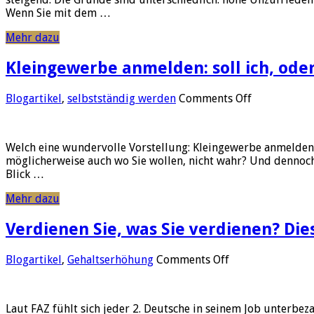
9
Wenn Sie mit dem …
Praxistipps,
um
Mehr dazu
das
Auswandern
Kleingewerbe anmelden: soll ich, oder 
zielsicher
zu
gestalten
on
Blogartikel
,
selbstständig werden
Comments Off
Kleingewerb
anmelden:
soll
Welch eine wundervolle Vorstellung: Kleingewerbe anmelden,
ich,
möglicherweise auch wo Sie wollen, nicht wahr? Und dennoch: 
oder
Blick …
soll
ich
Mehr dazu
nicht?
Verdienen Sie, was Sie verdienen? Di
on
Blogartikel
,
Gehaltserhöhung
Comments Off
Verdienen
Sie,
was
Laut FAZ fühlt sich jeder 2. Deutsche in seinem Job unterbez
Sie