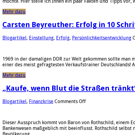
möchte. Hier stelle ich Ihnen ein paar Fakten und Tipps vor
Mehr dazu
Carsten Beyreuther: Erfolg in 10 Schr
Blogartikel
,
Einstellung
,
Erfolg
,
Persönlichkeitsentwicklung
1969 in der damaligen DDR zur Welt gekommen sollte man mei
einer des meist gefragtesten Verkaufstrainer Deutschlands! A
Mehr dazu
„Kaufe, wenn Blut die Straßen tränkt
on
Blogartikel
,
Finanzkrise
Comments Off
„Kaufe,
wenn
Blut
Dieser Ausspruch kommt von Baron von Rothschild, einem Ede
die
Bankenwesen maßgeblich mit beeinflusst. Rothschild selbst 
Straßen
Bevölkerung …