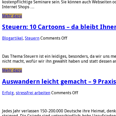
kostenpflichtige Seminare sein. Sie können auch Webseiten o
Internet Shops …
Mehr dazu
Steuern: 10 Cartoons – da bleibt Ihne
on
Blogartikel
,
Steuern
Comments Off
Steuern:
10
Cartoons
Das Thema Steuern ist ein leidiges, besonders, da wir uns 
–
nicht macht, wofür wir ihn gewählt haben und statt dessen 
da
bleibt
Mehr dazu
Ihnen
das
Auswandern leicht gemacht – 9 Praxis
Lachen
fast
im
on
Erfolg
,
stressfrei arbeiten
Comments Off
Hals
Auswandern
stecken
leicht
gemacht
Jedes Jahr verlassen 150-200.000 Deutsche ihre Heimat, den
–
steigend. Die Gründe sind unterschiedlich: hohe Unzufrieden