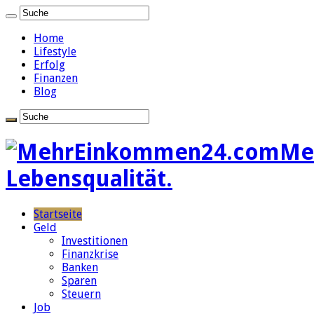
Home
Lifestyle
Erfolg
Finanzen
Blog
Me
Lebensqualität.
Startseite
Geld
Investitionen
Finanzkrise
Banken
Sparen
Steuern
Job