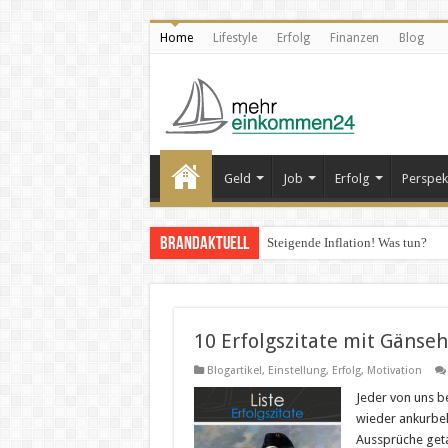
Home
Lifestyle
Erfolg
Finanzen
Blog
Geld
Job
Erfolg
Perspek
Brandaktuell
Steigende Inflation! Was tun?
10 Erfolgszitate mit Gänseh
Blogartikel
,
Einstellung
,
Erfolg
,
Motivation
Jeder von uns b
wieder ankurbel
Aussprüche geta