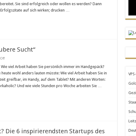
bereitet. Sie sind erfolgreich oder wollen es werden? Dann
 Erfolgszitate auf sich wirken; drucken …
aubere Sucht“
on
Off
Workaholic
–
: Wie viel Arbeit haben Sie persönlich immer im Handgepäck?
Arbeit,
heute wohl anders lauten müsste: Wie viel Arbeit haben Sie in
VPS-
die
“saubere
zeit greifbar, im Handy, auf dem Tablet? Mit anderen Worten:
Sucht“
Gold
orkaholic? Und wie viele Stunden pro Woche arbeiten Sie …
Gezi
Staa
Schu
Leit
? Die 6 inspirierendsten Startups des
Deut