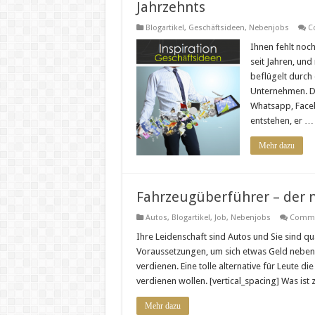
Jahrzehnts
Blogartikel
,
Geschäftsideen
,
Nebenjobs
C
Ihnen fehlt noc
seit Jahren, un
beflügelt durch
Unternehmen. De
Whatsapp, Faceb
entstehen, er …
Mehr dazu
Fahrzeugüberführer – der 
Autos
,
Blogartikel
,
Job
,
Nebenjobs
Comme
Ihre Leidenschaft sind Autos und Sie sind qu
Voraussetzungen, um sich etwas Geld nebenh
verdienen. Eine tolle alternative für Leute 
verdienen wollen. [vertical_spacing] Was ist 
Mehr dazu