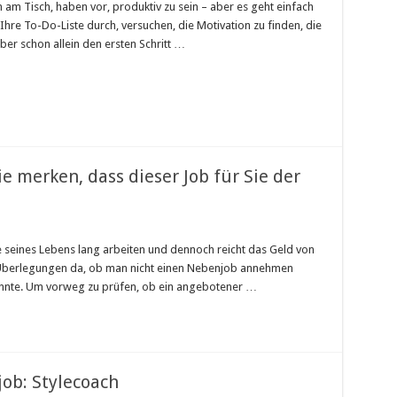
n am Tisch, haben vor, produktiv zu sein – aber es geht einfach
aus
der
 Ihre To-Do-Liste durch, versuchen, die Motivation zu finden, die
Denk-
ber schon allein den ersten Schritt …
Falle
e merken, dass dieser Job für Sie der
ijob
te seines Lebens lang arbeiten und dennoch reicht das Geld von
ie Überlegungen da, ob man nicht einen Nebenjob annehmen
kte
an
nnte. Um vorweg zu prüfen, ob ein angebotener …
ken,
s
ser
ob: Stylecoach
tige