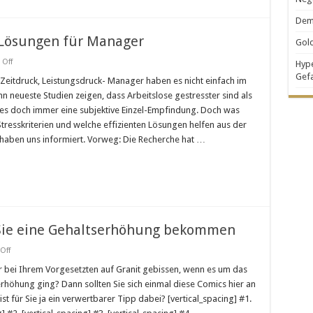
Demo
s-Lösungen für Manager
Gold
on
Off
Hype
Die
Gef
3
Zeitdruck, Leistungsdruck- Manager haben es nicht einfach im
effizientesten
n neueste Studien zeigen, dass Arbeitslose gestresster sind als
Stress-
Lösungen
 es doch immer eine subjektive Einzel-Empfindung. Doch was
für
tresskriterien und welche effizienten Lösungen helfen aus der
Manager
r haben uns informiert. Vorweg: Die Recherche hat …
e Sie eine Gehaltserhöhung bekommen
on
Off
Die
8
r bei Ihrem Vorgesetzten auf Granit gebissen, wenn es um das
witzigsten
höhung ging? Dann sollten Sie sich einmal diese Comics hier an
Tipps
wie
 ist für Sie ja ein verwertbarer Tipp dabei? [vertical_spacing] #1.
Sie