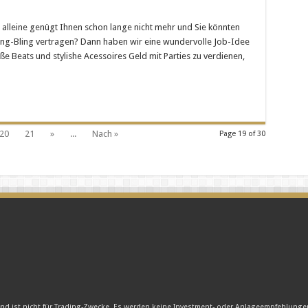
uck-
ckter
n alleine genügt Ihnen schon lange nicht mehr und Sie könnten
job:
ling-Bling vertragen? Dann haben wir eine wundervolle Job-Idee
coach
eiße Beats und stylishe Acessoires Geld mit Parties zu verdienen,
20
21
»
...
Nach »
Page 19 of 30
und ist nicht für Trading-Zwecke. Es werden keine Investment- oder Anlageempfehlung