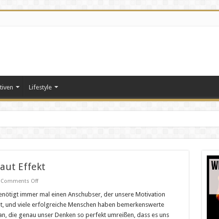
tiven
Lifestyle
aut Effekt
on
Comments Off
10
Erfolgszitate
enötigt immer mal einen Anschubser, der unsere Motivation
mit
t, und viele erfolgreiche Menschen haben bemerkenswerte
Gänsehaut
Effekt
n, die genau unser Denken so perfekt umreißen, dass es uns