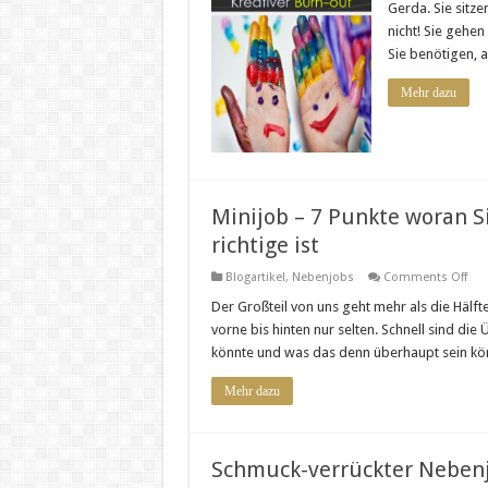
Gerda. Sie sitze
nicht! Sie gehen
Sie benötigen, a
Mehr dazu
Minijob – 7 Punkte woran Si
richtige ist
on
Blogartikel
,
Nebenjobs
Comments Off
Min
–
Der Großteil von uns geht mehr als die Hälf
7
vorne bis hinten nur selten. Schnell sind d
Pun
wor
könnte und was das denn überhaupt sein kö
Sie
mer
das
Mehr dazu
die
Job
für
Sie
der
Schmuck-verrückter Nebenj
rich