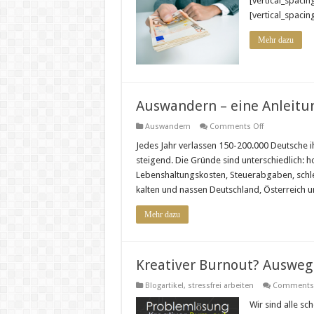
[vertical_spacin
[vertical_spacin
Mehr dazu
Auswandern – eine Anleitun
on
Auswandern
Comments Off
Auswandern
–
Jedes Jahr verlassen 150-200.000 Deutsche i
eine
steigend. Die Gründe sind unterschiedlich: 
Anleitung
in
Lebenshaltungskosten, Steuerabgaben, schle
9
kalten und nassen Deutschland, Österreich 
Schritten
Mehr dazu
Kreativer Burnout? Ausweg 
Blogartikel
,
stressfrei arbeiten
Comments 
Wir sind alle sc