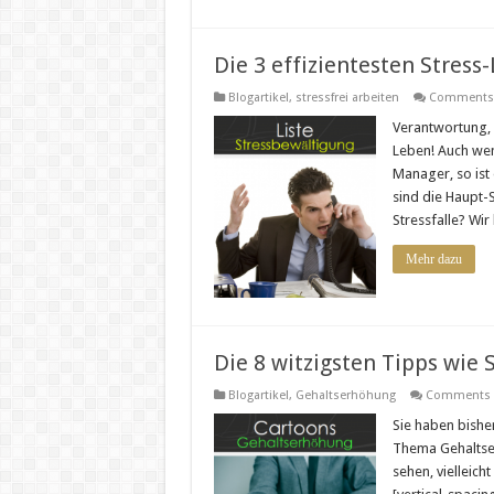
Die 3 effizientesten Stres
Blogartikel
,
stressfrei arbeiten
Comments 
Verantwortung, 
Leben! Auch wen
Manager, so ist
sind die Haupt-S
Stressfalle? Wi
Mehr dazu
Die 8 witzigsten Tipps wi
Blogartikel
,
Gehaltserhöhung
Comments 
Sie haben bishe
Thema Gehaltser
sehen, vielleicht