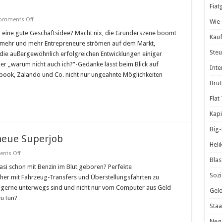
Fiat
on
omments Off
Wie 
Gute
Geschäftsidee
h eine gute Geschäftsidee? Macht nix, die Gründerszene boomt
Kauf
gesucht?
d mehr und mehr Entrepreneure strömen auf dem Markt,
Die
6
Steu
 die außergewöhnlich erfolgreichen Entwicklungen einiger
inspirierendsten
r „warum nicht auch ich?”-Gedanke lässt beim Blick auf
Startups
Inte
des
ook, Zalando und Co. nicht nur ungeahnte Möglichkeiten
Jahrzehnts
Brut
Flat
Kapi
Big
neue Superjob
Heli
on
nts Off
Fahrzeugüberführer
Blas
–
asi schon mit Benzin im Blut geboren? Perfekte
der
Sozi
er mit Fahrzeug-Transfers und Überstellungsfahrten zu
neue
Superjob
die gerne unterwegs sind und nicht nur vom Computer aus Geld
Geld
zu tun? …
Staa
Nega