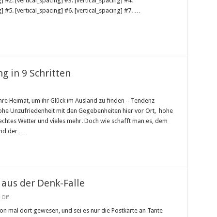
g] #2. [vertical_spacing] #3. [vertical_spacing] #4.
eine
Gehaltserhöhung
g] #5. [vertical_spacing] #6. [vertical_spacing] #7. …
bekommen
g in 9 Schritten
hre Heimat, um ihr Glück im Ausland zu finden – Tendenz
hohe Unzufriedenheit mit den Gegebenheiten hier vor Ort, hohe
chtes Wetter und vieles mehr. Doch wie schafft man es, dem
und der …
aus der Denk-Falle
on
Off
Kreativer
Burnout?
hon mal dort gewesen, und sei es nur die Postkarte an Tante
Ausweg