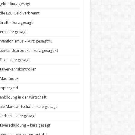
geld – kurz gesagt
die EZB Geld verbrennt
kraft – kurz gesagt
ern kurz gesagt
rventionismus – kurz gesagt￼
toinlandsprodukt – kurz gesagt￼
 Tax – kurz gesagt
talverkehrskontrollen
-Mac-Index
koptergeld
enbildung in der Wirtschaft
ale Marktwirtschaft – kurz gesagt
 erben – kurz gesagt
tsverschuldung – kurz gesagt
tivzins – wie er uns betrifft