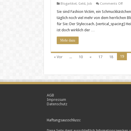
ist
on
Blogartikel
,
Geld
,
Job
Comments Off
Schm
verrü
Sie sind Fashion Victim, ein Schmuckkästche
Neben
täglich noch viel mehr von dem herrlichen B
Style
für Sie: Der Stylecoach. [vertical_spacing] H
ist doch wirklich der …
Mehr dazu
19
« Vor
...
10
«
17
18
AGB
Impressum
Datenschutz
Haftungsausschluss:
Diese Seite dient ausschließlich Informationszwecken 